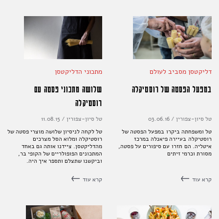
דליקטסן מסביב לעולם
מתכוני הדליקטסן
במפעל הפסטה של רוסטיקלה
שלושה מתכוני פסטה עם
רוסטיקלה
טל סיון-צפורין
/
03.06.16
טל סיון-צפורין
/
11.08.15
טל ומשפחתה ביקרו במפעל הפסטה של
טל לקחה לניסיון שלושה מוצרי פסטה של
רוסטיקלה בעיירה פיאנלה במרכז
רוסטיקלה ומלוא הסל מצרכים
איטליה. הם חזרו עם סיפורים על פסטה,
מהדליקטסן. ציידנו אותה גם באחד
מסורת וכרמי זיתים
המתכונים הפופולריים של הקופי בר,
וביקשנו שתצלם ותספר איך היה.
התוצאות לפניכם
קרא עוד
קרא עוד