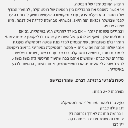
היבוש האופטימלי של הפסטה.
אי אפשר לפספס את ההבדלים בין הפסטה של רוסטיקלה, למוצרי המדף
של הסופר. היא בעלת צבע, עובי וטקסטורה שעושים חשק לנגוס בה עוד
לפני שבושלה (כזאת יפה היא), וכשהיא מבושלת לדרגת אל דנטה, היא
שירה צרופה.
אקססוריז
ובמילים פשוטות יותר - אם בא לך להרגיש רגע באיטליה, גם אם
המרפסת שלך משקיפה למזגן של השכנים, ארגנו בדליקטסן קיטים עמוסי
חומרי גלם משובחים, שמתכנסים לכדי מנת פסטה רוסטיקלה מענגת.
אותי שלחו הביתה עם שניים - פסטה רוסטיקלה נסטריני ברוטב ריקוטה,
לימונים ותרד, ופסטה רוסטיקלה ברנזינו עם כרישה, שומר ופילטים
ספרים ומוצרי נייר
נהדרים של לברק (שעושים אותם ככה שהעור קריספי וזה משו משו).
להגיד שהיה לי טעים זה אנדרסטייטמנט, ויותר חשוב, הרגשתי לרגע
באיטליה.
סטרוצ'פרטי ברנזינו, לברק, שומר וכרישה
מצרכים ל-2 מנות:
250 גרם פסטה סטרוצ'פרטי רוסטיקלה
זוג פילה לברק
1 כרישה חתוכה לאורך ופרוסה דק
2 יחידות שומר פרוס בפריסה דקה
יין לבן