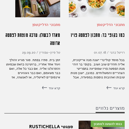
מתכוני הדליקטסן
מתכוני הדליקטסן
כמו בקופי בר: מתכון לפסטה פויו
מארז לבשלן: ערכה מנצחת לפסטה
אדומה
רויטל כהני
/
01.07.18
טל סיון-צפורין
/
29.09.20
בכל מוסד קולינרי ישנה מנה אייקונית,
זמן בית. סתיו בפתח. סגר מגיע והולך
אליה חוזרים שוב ושוב. בקופי בר זוהי
ועוד אחד אחריו, ברוטינה כזאת שכמעט
מנת הפסטה פויו שמופיעה בתפריטי
והתרגלנו אליה. אם כבר כל אלה, ואם
הצהריים והמשלוחים. כמובן, ישנן מנות
כבר משעמם, ואם כבר געגועים
טובות ואהובות נוספות במסעדה, אבל
אינסופיים לאיטליה, או לאנשהו, אז
המנה הפשוטה הזו חביבה במיוחד על
הזמן הכי טוב לפסטה אדומה משגעת הוא
הלקוחות הוותיקים והעובדים ותמיד
עכשיו. ערכה מיוחדת מהדליקטסן נחתה
קרא עוד
קרא עוד
מעוררת בהם זיכרונות נוסטלגיים
אצל טל סיון שבישלה והתמוגגה.
מוצרים נלווים
כנסו להצעה למתכון
ספגטי RUSTICHELLA