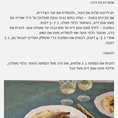
אופן הכנת הדג:
יש לייבש קלות את העור, ולהמליח את שני הצדדים.
אם מכינים בתנור - נצלה בחום גבוה (230 מעלות) על נייר אפייה עם
מעט שמן זית, כשהעור כלפי מעלה, כ 5-7 דקות.
במחבת - לזלף מעט שמן זית על חום גבוה עד שעולה עשן. להניח את
הדג, שהעור כלפי מטה ואז להחליש מעט את האש.
אחרי כ 4-5 דקות, לכסות את המחבת כדי שהחלק העליון יתבשל גם, כ 5
דקות.
להגשה:
להניח את הפסטה ב 2 צלחות, את הדג מעל הפסטה (העור כלפי מעלה),
ולזלף מעט שמן זית מעל הכל