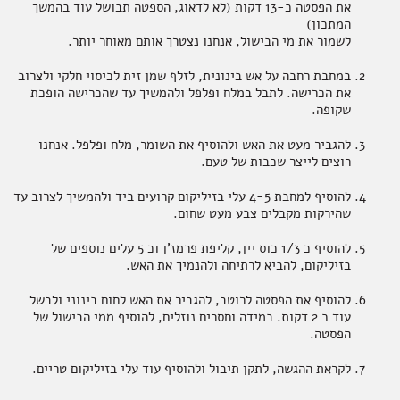
את הפסטה כ-13 דקות (לא לדאוג, הספטה תבושל עוד בהמשך
המתכון)
לשמור את מי הבישול, אנחנו נצטרך אותם מאוחר יותר.
במחבת רחבה על אש בינונית, לזלף שמן זית לכיסוי חלקי ולצרוב
את הכרישה. לתבל במלח ופלפל ולהמשיך עד שהכרישה הופכת
שקופה.
להגביר מעט את האש ולהוסיף את השומר, מלח ופלפל. אנחנו
רוצים לייצר שכבות של טעם.
להוסיף למחבת 4-5 עלי בזיליקום קרועים ביד ולהמשיך לצרוב עד
שהירקות מקבלים צבע מעט שחום.
להוסיף כ 1/3 כוס יין, קליפת פרמז'ן וכ 5 עלים נוספים של
בזיליקום, להביא לרתיחה ולהנמיך את האש.
להוסיף את הפסטה לרוטב, להגביר את האש לחום בינוני ולבשל
עוד כ 2 דקות. במידה וחסרים נוזלים, להוסיף ממי הבישול של
הפסטה.
לקראת ההגשה, לתקן תיבול ולהוסיף עוד עלי בזיליקום טריים.