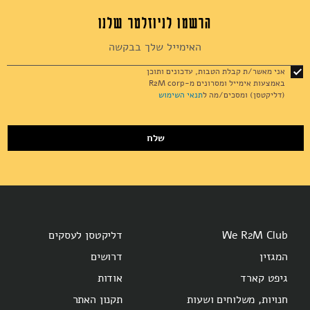
הרשמו לניוזלטר שלנו
Sign
Up
for
אני מאשר/ת קבלת הטבות, עדכונים ותוכן
Our
באמצעות אימייל ומסרונים מ-R2M corp
Newsletter:
(דליקטסן) ומסכים/מה ל
תנאי השימוש
שלח
We R2M Club
דליקטסן לעסקים
המגזין
דרושים
גיפט קארד
אודות
חנויות, משלוחים ושעות
תקנון האתר