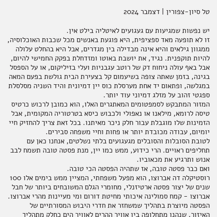
טל סיון-צפורין | דצמבר 2024
תבלינים
חדר רחצה
ארוחות שלמות
אלכוהול ותזקיקים
מגשי אירוח מתוקים
משקאות לשולחן החג
יש נפשות שמגיעות עם געגועים לאיטליה בילט אין.
זו לא תופעה מאד ספציפית, היא פוגעת באנשים מכל שכבות האוכלוסיה,
ממגוון גילאים והיא אינה מבדילה בין מגדרים, אבל היא בהחלט עלולה
להיות תוקפנית. נגיד, את יושבת באוטו ומזדחלת בפקק החמישי להיום,
אבל באף עולה ניחוח דק של רוטב עגבניות ועלי בזיליקום, או על הספסל
טקסטיל
להשלמת האירוח
מתנות לראש השנה
ממרחים מתוקים, שוקולד וממתקים
בגינה, בזמן שאתה צופה בשיעמום קל בצעירת הבית גולשת בפעם המאה
במגלשה, ופתאום יד אחת מערסלת כוס יין דמיונית והיד השניה מסלסלת
ספגטי זהוב על מזלג דמיוני עוד יותר.
המזור המתבקש לסמפטומים המאתגרים האלו, הוא כמובן לרכוש כרטיס
טיסה לרומא, מילאנו או נאפולי ולכבוש כיסא בטרטוריה המקומית, אבל
קפה ותה
סלים ותיקים
הזמינות שלו מוגבלת עבור חלק ניכר מאיתנו. בכל זאת צריך להחזיק חיי
יומיום, עבודה מכובדת יותר או פחות וחיי משפחה סבירים.
לטובת הסובלות והסובלים מגעגועים בלתי נשלטים, אנחנו כאן עם
תחליפים ראויים. הרי כידוע, ממש כמו יין, מנת פסטה טובה תשמח לבב
אנוש ותרגיע את מכאוביו.
ביצים וחלב
נרות וריחות
ואם כבר פסטה טובה, אז שתהיה הפסטה הכי טובה.
רוסטיקלה דה אברוצו, הוא מפעל משפחתי, המציין ממש בימים אלו 100
שנים של יצור פסטה ארטיזנלי, מחומרי הגלם המשובחים ביותר של חבל
אברוצו - קמח סמולינה איכותי מחיטת דורום ומי מעיינות מהרי אברוצו.
הפסטה מיוצרת בתהליך שמשחזר את חדרי היבוש המסורתיים של
ילדים
האיזור, שנהנו מתחלופה בין אוויר ההרים לאוויר הים כחלק מתהליך