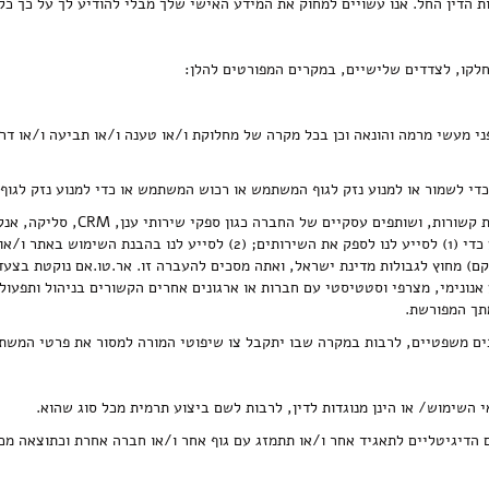
ת הדין החל. אנו עשויים למחוק את המידע האישי שלך מבלי להודיע לך על כך כל 
פני מעשי מרמה והונאה וכן בכל מקרה של מחלוקת ו/או טענה ו/או תביעה ו/או דר
4.1.4 מסירת מידע לרבות מידע איש
קם) מחוץ לגבולות מדינת ישראל, ואתה מסכים להעברה זו. אר.טו.אם נוקטת בצע
 אנונימי, מצרפי וסטטיסטי עם חברות או ארגונים אחרים הקשורים בניהול ותפעו
מתך המפורשת.
סים הדיגיטליים לתאגיד אחר ו/או תתמזג עם גוף אחר ו/או חברה אחרת וכתוצאה 