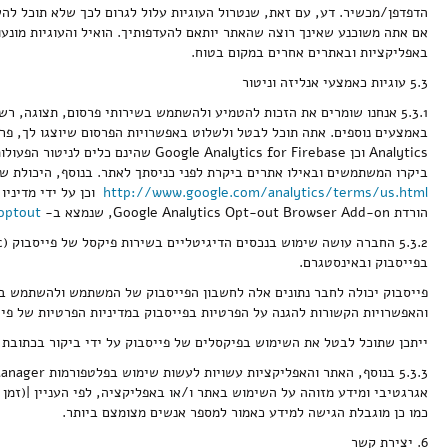
הדפדפן/מכשיר. דע, עם זאת, שנטרול העוגיות עלול לגרום לכך שלא תוכל לה
אם אתה משוכנע שאינך רוצה שהאתר יותאם להעדפותיך. הואיל והעוגיות מונ
באפליקציות ובאתרים אחרים במקום בטוח.
5.3 עוגיות כאמצעי אנליזה וניטור
באמצעים נוספים. אתה תוכל לבטל ולשלוט באפשרויות הפרסום שיוצגו לך, פרט
Analytics וכן ytics for Firebase
ביקרו המשתמשים ובאילו אתרים ביקרת לפני כניסתך לאתר. בנוסף, היכולת ש
http://www.google.com/analytics/terms/us.html
וכן על ידי מדיניו
הורדת Google Analytics Opt-out Browser Add-on, שנמצא ב-
optout
בפייסבוק ובאינסטגרם.
פייסבוק יכולה לחבר נתונים אלה לחשבון הפייסבוק של המשתמש ולהשתמש בהם 
והאפשרויות הקשורות להגנה על הפרטיות בפייסבוק במדיניות הפרטיות של פי
ייתכן שתוכל לבטל את השימוש בפיקסלים של פייסבוק על ידי ביקור בכתובת
אגרגטיבי ומידע מזוהה על השימוש באתר ו/או באפליקציה, לפי העניין |(זמן
כמו כן מוגבלת הגישה למידע כאמור למספר אנשים מצומצם ביותר.
6. יצירת קשר