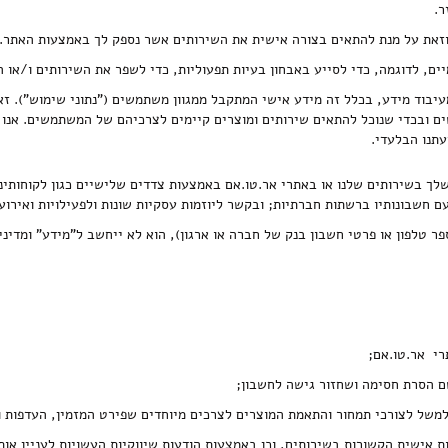
ר.
ן, וזאת על מנת להתאים בצורה אישית את השירותים אשר נספק לך באמצעות האתר. 
ים, לדוגמה, כדי לסייע באבחון בעיות תפעוליות, כדי לשפר את השירותים ו/או 
עיבוד מידע, בכלל זה מידע אישי המתקבל ממגוון משתמשים ("נתוני שימוש"). ז
ים ובכדי שנוכל להתאים שירותים ומוצרים קיימים לצרכיהם של המשתמשים. אנו
תנו הבלעדי.
 טלפון או פרטי חשבון בנק של חברה או ארגון), הוא לא ייחשב ל"מידע" ומדיניות
רי אר.טו.אם;
ם הסרת חסימה ושחזור גישה לחשבון;
משל לצורכי תמחור והתאמת המוצרים לצרכים מיוחדים שפירט המזמין, העדפות ו
אישית הקשורות בשירותים, וכן באמצעות הודעות שיווקיות העשויות לעניין אותך (