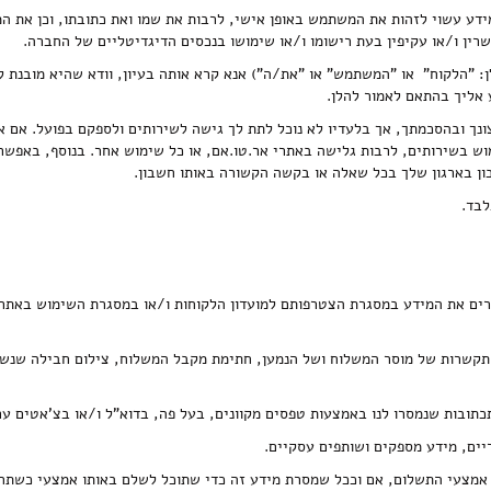
דע עשוי לזהות את המשתמש באופן אישי, לרבות את שמו ואת כתובתו, וכן את 
ין ו/או עקיפין בעת רישומו ו/או שימושו בנכסים הדיגדיטליים של החברה.
: "הלקוח" או "המשתמש" או "את/ה") אנא קרא אותה בעיון, וודא שהיא מובנת ל
 אליך בהתאם לאמור להלן.
צונך ובהסכמתך, אך בלעדיו לא נוכל לתת לך גישה לשירותים ולספקם בפועל. אם 
ון בארגון שלך בכל שאלה או בקשה הקשורה באותו חשבון.
לבד.
רים את המידע במסגרת הצטרפותם למועדון הלקוחות ו/או במסגרת השימוש באתר 
 התקשרות של מוסר המשלוח ושל הנמען, חתימת מקבל המשלוח, צילום חבילה שנש
כתובות שנמסרו לנו באמצעות טפסים מקוונים, בעל פה, בדוא"ל ו/או בצ'אטים עם 
ריים, מידע מספקים ושותפים עסקיים.
אמצעי התשלום, אם וככל שמסרת מידע זה כדי שתוכל לשלם באותו אמצעי כשתחז