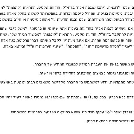
 שלנו. לדוגמה, ייתכן שנפנה אליך בדוא"ל, הודעת טקסט, התראות "קופצות" למכ
קיבלת, ניסיונות כניסה, אתחול סיסמה וכדומה. באפשרותך לשלוט בחלק מאלה בא
צורך תפעול ומתן השירותים שלנו (כגון הודעות על אתחול סיסמה או חיוב בתשלום)
נו עשויים לפנות אליך בהודעות בעלות אופי שיווקי או פרסומי, למשל לגבי שיפו
שויות להתקבל בדוא"ל, הודעת טקסט, התראות "קופצות" למכשיר הנייד שלך, שיחת
אתר או פלטפורמה אחרת. אם אינך מעוניין לקבל מאיתנו דברי פרסומת כגון אלה
לעניין "הסרה מרשימת דיוור", "הפסקה", "שינוי העדפות דוא"ל" וכיוצא באלה.
אבטחה מתקדמות. ידוע למשתמש כי החברה מקדישה משאבים רבים ונוקטת באמצעי ז
סדרם ללא הפרע, בכל עת, ו/או שהנתונים שנאספו ו/או נמסרו כאמור לעיל יהיו ח