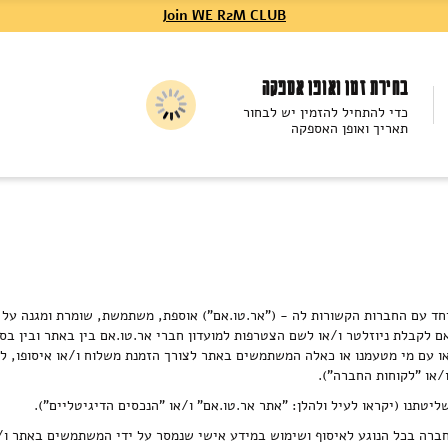
Join WE R2M CLUB
בחירת זמן ואופן אספקה
כדי להתחיל להזמין יש לבחור
תאריך ואופן האספקה
ביחד עם החברות הקשורות לה - ("אר.טו.אם") אוספת, משתמשת, שומרת ומגנה על
ם לקבלת ניוזלטר ו/או לשם הצטרפות למועדון חברי אר.טו.אם בין באתר ובין בס
או עם מי מטעמנו או כאלה המשתמשים באתר לצורך הזמנת משלוח ו/או איסופו, 
/או "לקוחות החברה").
יטתנו (יקראו לעיל ולהלן: "אתר אר.טו.אם" ו/או "הנכסים הדיגיטליים").
החברה בכל הנוגע לאיסוף ושימוש במידע אישי שנמסר על ידי המשתמשים באתר ו