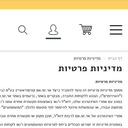
Skip
to
Content
עגלת קניות
דף הבית
מדיניות פרטיות
מדיניות פרטיות
כל המוצרים DELI HOME
כל המוצרים בייקרי
כל המוצרים חדש באתר
כל המוצרים מגשי אירוח
כל המוצרים יין ואלכוהול
כל המוצרים פירות וירקות
כל המוצרים מהקצב והדייג
כל המוצרים קיץ בדליקטסן
כל המוצרים גבינות ונקניקים
כל המוצרים מעדניה ומוצרי מזווה
כל המוצרים קפה, תה ושתייה קלה
כל המוצרים ראש השנה בדליקטסן
כל המוצרים תפריט שילדים אוהבים
כל המוצרים אוכל מוכן; תפריט יומי
כל המוצרים מגשי אירוח ומארזים כשרים
כל המוצרים פיקניקים, מארזי אוכל ומתנות
כל המוצרים מוצרים לאפייה ולבישול בבית
מדיניות פרטיות
מסמך מדיניות פרטיות זה נועד להסביר כיצד אר.טו.אם קורפוראשיין בע"מ (
("השירותים"), הנוגע ללקוחות החברה, מבקרים באתר, נרשמים באתר אר.טו.א
פירות
יין לבן
קפה ותה
פיקניקים
קיץ בדליקטסן
בשר בקר וטלה
ראשונות וסלטים
DELI HOME SALE
עוגות של הבייקרי
כבושים ומשומרים
מגשי אירוח כשרים
ארוחות לראש השנה
גבינות מתוצרת שלנו White Dairy
עיקריות שילדים אוהבים
מגשי אירוח לראש השנה
מוצרים חדשים בדליקטסן
מוצרים לאפיה ולבישול בבית
במגע עם אתרי האינטרנט שלנו, דוא"ל ו/או באמצעות תקשורת אחרת עמנו ו/
מוזמנת עבורו, או שהמשלוח מיועד להימסר למי מטעמו (להלן: "המשתמשים" ו
אתרי האינטרנט של אר.טו.אם לרבות דוא"ל, תוכן מקוון או תקשורת אחרת שבשל
במסגרת מדיניות זו יפורטו הנהלים ביחס לפרטיות המשתמשים ו/או לקוחות 