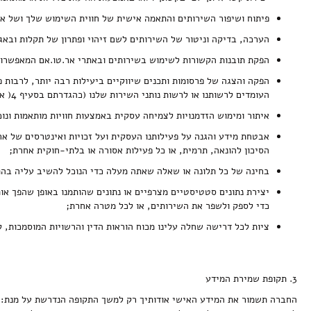
ביצים וחלב
נרות וריחות
פיתוח ושיפור השירותים והתאמה אישית של חווית השימוש שלך ושל אחר
הערכה, בדיקה וניטור של השירותים לשם זיהוי ופתרון של תקלות ובאגי
הפקת תובנות הקשורות לשימוש בשירותים ובאתרי אר.טו.אם המאפשרות ל
ילדים
הפקה והצגה של פרסומות ותכנים שיווקיים ביעילות רבה יותר, לרבות
העומדים לרשותנו או לרשות נותני השירות שלנו (כהגדרתם בסעיף 4( או שותפינו העסקיים;
איתור ומימוש הזדמנויות לצמיחה עסקית באמצעות חוויות מותאמות ונוכ
אבטחת מידע והגנה על פעילותנו העסקית ועל זכויות ואינטרסים של אר
אקססוריז
הסיכון להונאה, תרמית, או כל פעילות אסורה או בלתי-חוקית אחרת;
בחינה של כל תלונה או שאלה שאתה מעלה כדי הנוכל להשיב עליה בה
יצירת נתונים סטטיסטיים מצרפיים או נתונים שהותמנו באופן שהפך או
כדי לספק ולשפר את השירותים, או לכל מטרה אחרת;
ספרים ומוצרי נייר
ציות לכל דרישה שחלה עלינו מכוח הוראות הדין והרשויות המוסמכות, 
3. תקופת שמירת המידע
החברה תשמור את המידע האישי אודותיך רק למשך התקופה הנדרשת על מנת: ל