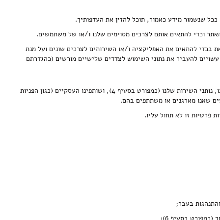
ככל שנשמור מידע כאמור, תוכל להזין את העדפותיך.
האתר וכדי להתאים אותם לצרכים מסוימים שלנו ו/או של משתמשים.
את בכדי להתאים את האפליקציה ו/או השירותים לצרכים שונים ועל מנת
 עשויים להעביר את נתוני השימוש לצדדים שלישיים מורשים (כהגדרתם
אנו אוספים את המידע האמור ישירות ממך ו/או עקב האינטראקציה והשימוש שלך בשירותים שלנו או באתרי אר.טו.אם באמצעות צדדים שלישיים כגון לקוחותינו, נותני השירות שלנו (כמפורט בסעיף 4), ושותפינו העסקיים (כגון הפניות
 פרטיות זו לא תחול עליו.
התנהגות בעבר;
כמפורט בסעיף 6);