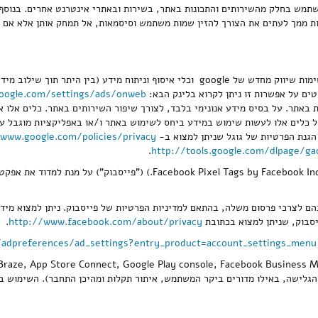
שתמש בחלק מהשירותים והתכונות באתר, בשירות ובאתרי אינטרנט אחרים. בנוסף 
עות ממך לעתים את הצורך להזין שמות משתמש וסיסמאות, אל תמחק אותן אלא א
5.3.1 אנחנו שומרים את הזכות להטמיע ולהשתמש בשירותי פרסום, תצוגה, רשימות שיווק מחדש של
ים על אפשרות זו ניתן לקרוא בלינק הבא:
oogle.com/settings/ads/onweb
Google Anal שהינם כלים לניטור הפעולות באתר. על בסיס מידע אנונימי בלבד, לצורך שיפור השירותי
ל כלים אלו לעשות שימוש במידע ביחס לשימוש באתר ו/או באפליקציות מוגבל על
 הגנת הפרטיות של גוגל שניתן למצוא ב-
/www.google.com/policies/privacy
.
http://tools.google.com/dlpage/ga
5.3.2 החברה עושה שימוש בנכסים הדיגיטליים בשירות פיקסל של פייסבוק (Inc
לצרכי פרסום משלה, בהתאם למדיניות הפרטיות של פייסבוק. ניתן למצוא מידע מ
יסבוק, שניתן למצוא בכתובת
http://www.facebook.com/about/privacy
.
adpreferences/ad_settings?entry_product=account_settings_menu
 הגלישה, באילו מדורים ביקר המשתמש, איתור תקלות ומהיכן התחבר). השימוש במ