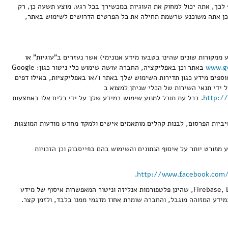
לכך, אתה יכול למחוק את העוגיות במכשירך בכל רגע. מוצע תשעה כן, רק
ם כן אתה משוכנע שרשמת תחילה את כל הפרטים הדרושים לשימוש באתר,
 google וכלי איסוף וניתוח מידע (בין היתר תוך שילוב מידע ממקורות שונים שהינו בטבעו מידע אנונימי) אשר נעזרים ב"עוגיות" או
www.g
באתר וכן באפליקציה, החברה עושה שימוש כלי ניטור כגון: Google
ם באתר. כלים אלו אוספים מידע כגון תדירות השימוש שלך באתר ו/או באפליקציות, באילו דפים
 ידי תנאי השירות של הכלי שניתן למצוא ב
http:/
. בכל עת תוכל למנוע שימוש במידע שלך על ידי כלים אלו באמצעות
Facebook Pixel Tags by Facebook .) ("פייסבוק") על מנת למדוד את אפקטיביות הפרסום, לבנות קהלים מותאמים אישים ולמקד מחדש מודעות המוצגות
פורט יותר על איסוף הנתונים והשימוש בהם בפייסבוק וכן הזכויות
.
http://www.facebook.com/
5.3.3 בנוסף, האתר והאפליקציות עשויות לעשות שימוש בפלטפורמות Firebase, Braze, App Store Connect, Google Play console, Facebook Business Manager, שהינן פלטפורמות אנליזה וניטור המאפשרות איסוף של מידע
ידע המזוהה מוגבל, והחברה שומרת אחוז מדגמי ממנו בלבד, ולזמן קצר.