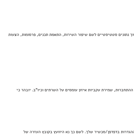
ת הונאות, איסוך נתונים סטטיסטיים לשם שיפור השירות, התאמת תכנים, פרסומות, הצעות
ההתחברות, שמירת עקביות איזון עומסים על השרתים וכיו"ב. יובהר כי
 עוגיות, תוכל להימנע מכך על ידי שינוי ההגדרות בדפדפן/מכשיר שלך. לשם כך נא היוועץ בקובץ העזרה של