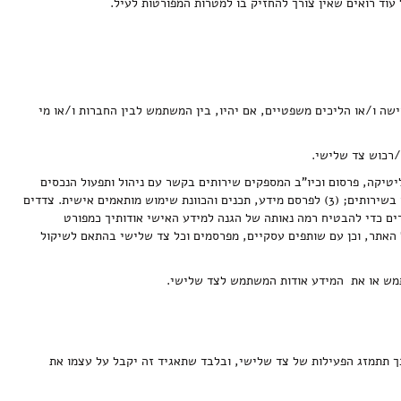
עוד רואים שאין צורך להחזיק בו למטרות המפורטות לעיל.
ישה ו/או הליכים משפטיים, אם יהיו, בין המשתמש לבין החברות ו/או מי
י, ושיתופו עם ספקים, קבלני משנה, חברות קשורות, ושותפים עסקיים של החברה כגון ספקי שירותי ענן, CRM, סליקה, אנליטיקה, פרסום וכיו"ב המספקים שירותים בקשר עם ניהול ותפעול הנכסים
הדיגיטליים (להלן: "צדדים שלישיים מורשים") אשר עשויים להשתמש במידע כדי (1) לסייע לנו לספק את השירותים; (2) לסייע לנו בהבנת השימוש באתר ו/או בשירותים; (3) לפרסם מידע, תכנים והכוונת שימוש מותאמים אישית. צדדים
דים כדי להבטיח רמה נאותה של הגנה למידע האישי אודותיך כמפורט
ל האתר, וכן עם שותפים עסקיים, מפרסמים וכל צד שלישי בהתאם לשיקול
מכך תתמזג הפעילות של צד שלישי, ובלבד שתאגיד זה יקבל על עצמו את