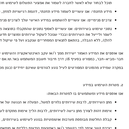
תוכל לבחור שלא לאשר לחברה לשמור את אמצעי התשלום לשימוש חוז
מידע תזונתי: אנו עשויים לשמור מידע תזונתי, דוגמת רגישויות למזו
Grab & Go
צנצנות וקופסאות
משקאות לשולחן החג
קוקטליים, בירה וסיידר
נקניקים, פסטרמות ומעושנים
פיצוחים, נשנושים ופירות יבשים
מגשי אירוח גבינות, סלמון ונקניקים
צרכים פנימיים: אנו עשויים להשתמש במידע האישי שלך לצרכים פנימי
נתוני שימוש בשירותים: אנו עשויים לאסוף נתונים שהתקבלו כתוצאה מ
לשפר ולייעל את השירותים ובכדי שנוכל לשקול שירותים ומוצרים חדש
להלן), ללא הגבלה, בהתאם לתנאים המסחריים שנקבע ועל פי שיקול דע
תבלינים
חדר רחצה
ארוחות שלמות
אלכוהול ותזקיקים
מגשי אירוח מתוקים
חבר-מביא-חבר, כמפורט בסעיף 6); דרך חיבור חשבון המשתמש באר.טו.אם עם חשבונותיו ברשתות חברתיות; ובקשר ליוזמות עסקיות שונות ולפעילויות ואירועים שאנו מארגנים או משתתפים בהם.
במקרה שמידע מהסוגים המפורטים לעיל נוגע לגורמים שאינם יחידים (כגון מספר
טקסטיל
להשלמת האירוח
ממרחים מתוקים, שוקולד וממתקים
2. מטרות השימוש במידע
אנו אוספים מידע ומשתמשים בו למטרות הבאות:
קפה ותה
סלים ותיקים
מתן השירותים, לרבות שירותים נלווים למשל, הפעלה או הנגשה של את
אימות זהות לצורך מתן גישה לשירותים, לרבות הליך אימות מתקדם לש
קבלת החלטות מבוססת מערכות אוטומטיות בנוגע לשימוש בשירותים, ל
יצירת קשר איתך לפי בקשתך ו/או באמצעות הודעות כלליות או מותאמות 