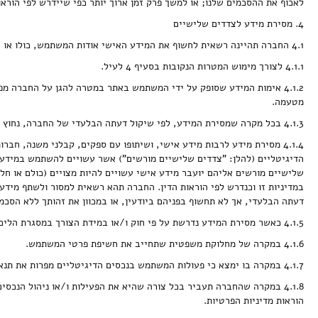
לאכוף את ההסכמים שלנו; או למשך פרק זמן ארוך יותר כפי שיידרש לפי הוראו
4. מסירת מידע לצדדים שלישיים
4.1 החברה תהיינה רשאית לחשוף את המידע האישי אודות המשתמש, כולו או חלקו, לצדדים שלישיים, במקרים המפורטים להלן:
4.1.1 לצורך מימוש המטרות הנקובות בסעיף 4 לעיל.
4.1.2 אימות המידע שסופק על ידי המשתמש באתר במטרה להגן על החברה מ
מטעמה.
4.1.3 בכל מקרה שמסירת המידע, לפי שיקול דעתה הבלעדי של החברה, נחוץ כדי לשמור או למנוע נזק לגוף המשתמש או רכוש המשתמש או כדי למנוע נזק לגוף/רכוש צד שלישי.
שלישיים מורשים אליהם יועבר מידע אישי עשויים להיות מצויים (כולם או חל
במדיניות זו וכנדרש לפי הוראות הדין. החברה תהא רשאית למסור ולשתף מידע
דעתה הבלעדי, אך לא תחשוף בפניהם ביודעין, או במכוון את זהותך ללא הסכ
4.1.5 כאשר מסירת המידע נדרשת על פי חוק ו/או במידת הצורך במסגרת הליכים משפטיים, לרבות במקרה שבו יתקבל צו שיפוטי המורה למסור את פרטי המשתמש או את המידע אודות המשתמש לצד שלישי.
4.1.6 במקרה של מחלוקת משפטית שתחייב את חשיפת פרטי המשתמש.
4.1.7 במקרה בו ימצא כי פעולות המשתמש בנכסים הדיגיטליים מפרות את תנאי השימוש/ או הינן מנוגדות לדין, לרבות לשם ביצוע תרמית מכל סוג שהוא.
4.1.8 במקרה שהחברה תעביר בכל צורה שהיא את הפעילות ו/או ניהול הנכ
הוראות מדיניות הפרטיות.