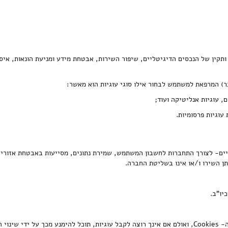
ות דומות לצורך תפעול שוטף ותקין של הנכסים הדיגיטליים, שיפור השירות, אבטחת מידע ומניע
, עוגיות אנליטיקה ועוד;
עוגיות פרסומיות.
טליים- לצורך התחברות לחשבון המשתמש, שמירת נתונים, מסייעות באבטחת אזורי 
ן השירו ו/או אינו בשליטת החברה.
יו"ב.
לתשומת ליבך, עצם השימוש בנכסים הדיגיטליים מעיד על ההסכמה להתקנת ה- Cookies, ואולם אם אינך רוצה לקבל