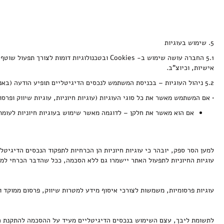
5. שימוש בעוגיות
5.1 החברה עושה שימוש ב- Cookies ובטכנולוגי
אישיות, וכיוצ"ב.
5.2 ניהול העוגיות – בכניסת המשתמש לנכסים הדיגיטליים תופיע הודעה (באנר) המרפאת למשתמש לבחור אילו סוגי עוגיות הוא מאשר:
• אם המשתמש מאשר את כל סוגי העוגיות (עוגיות חיוניות, עוגיות שיווק ופרסום
אם הוא מאשר את חלקן – לדוגמה מאשר שימוש בעוגיות חיוניות לעומת 
למען הסר ספק, יובהר כי עוגיות חיוניות הן הכרחיות לתפקוד הנכסים הדיגי
עוגיות החיוניות לתפעול האתר יישמרו גם ללא הסכמה, ככל שהדבר הכרחי למת
עוגיות פרסומיות, משמשות לצורכי איסוף מידע למטרות שיווק, פרסום ממוקד וכ