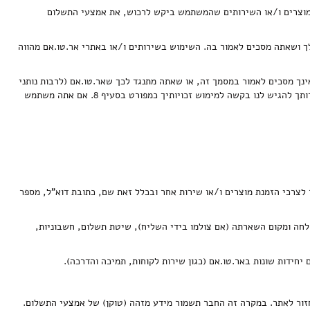
המוצרים ו/או השירותים שהמשתמש ביקש לרכוש, את אמצעי התשלום
ך ושאתה מסכים לאמור בה. השימוש בשירותים ו/או באתרי אר.טו.אם מהווה
אינך מסכים לאמור במסמך זה, או שאתה מתנגד לכך שאר.טו.אם (לרבות נותני
השירות מטעמה, כמפורט בסעיף 4( תעבד מידע הנוגע אליך, אנא הימנע משימוש בשירותים, לרבות גלישה באתרי אר.טו.אם, או כל שימוש אחר. בנוסף, באפשרותך להגיש לנו בקשה למימוש זכויותיך כמפורט בסעיף 8. אם אתה משתמש
לצרכי הזמנת מוצרים ו/או שירות אחר ובכלל זאת שם, כתובת דוא"ל, מספר
לחה ומקום השארתה (אם צולמו בידי השליח), שיטת תשלום, חשבוניות,
יחידות שונות באר.טו.אם (כגון שירות לקוחות, תמיכה והדרכה).
ור לאתר. במקרה זה החבר תשמור מידע מזהה (טוקן) של אמצעי התשלום.