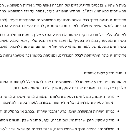
פסטה
ירקות
יין רוזה
שתיה קלה
גבינות בקר
מארזי אוכל
מנות עיקריות
מנות ראשונות
מארזים כשרים
זרי פרחים ועציצים
קינוחים של הבייקרי
דגים ופירות ים טריים
מגשי אירוח - ארוחות
תוספות שילדים אוהבים
בעת השימוש בנכסים הדיגיטליים של החברה נאסף מידע אודות המשתמש, המי
המשויכים למשתמש וכיו"ב. המידע המפורט לעיל, נמסר על ידי המשתמש במישר
מדיניות זו נוגעת אליך ככל שאתה נמנה עם המשתמשים המתוארים לעיל (להלן
הסכמה לתנאי השימוש שלנו ולמדיניות פרטיות זו, לרבות לעיבוד המידע הנוגע
מתנות
יין מבעבע
גבינות צאן
עשבי תבלין
מנות עיקריות
צלחות וקערות
ירקות ותוספות
להשלמת האירוח
קמח, אורז וקטניות
מאפים של הבייקרי
מגשי אירוח כריכים
כל מה שצריך לעל האש
עוד דברים שילדים אוהבים
לא חלה עליך כל חובה חוקית למסור לנו מידע הנוגע אליך, ומסירתו תלויה בר
בשירותים מטעמו של לקוח או שותף עסקי של אר.טו.אם אנא פנה למנהל החשב
מדיניות זו פונה ומתייחסת לכלל המגדרים, ומנוסחת בלשון זכר מטעמי נוחות ב
יין אדום
שמן וחומץ
ירקות ותוספות
מארזים כשרים
טארטים ומאפים
גבינות טבעוניות
לחמים של הבייקרי
כוסות ואביזרים לשתיה
מגשי אירוח מאפים ומלוחים
מוצרים קפואים שתמיד צריך
1. סוגי מידע שאנו אוספים
א. אנו אוספים מידע אישי מכלל המשתמשים באתר ו/או מכלל לקוחותינו המוס
טלפון נייד, כתובת מגורים או בית עסק, תאריך לידה וסיסמה מגובבת;
למביק
ליד הגבינות
ממרחים ורטבים
רטבים וסימני החג
מגשי אירוח מהמזרח הרחוק
מוצרים מלוחים של הבייקרי
מוצרים לאפיה ובישול בבית
כלי הגשה ואביזרים משלימים
פרטי הזמנות, משלוחים ועסקאות נלוות: הזמנות, פרטי משלוח, פרטי
תיעוד עסקאות קודמות, וכל מידע אחר שבחרת למסור בקשר להזמנה;
פניות ישירות ותקשורת עמנו: פרטי ותכני שיחות (בכתב או בהקלטה) ות
יין קינוח
מארזי גבינות
מהמזרח הרחוק
בייקרי לערב החג
עוגיות של הבייקרי
בישול וציוד למטבח
רטבים לפסטות, לסלטים וממרחים
מגשי אירוח סלטים, ירקות ופירות
מידע עסקי: היכן שרלוונטי: שם חברה, ענף, סיווג חשבון, תנאים מסח
תשלומים: במידה והנך משתמש רשום, פרטי כרטיס האשראי שלך ו/או 