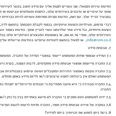
הודעות שירות ותפעול: אנו עשויים לפנות אליך עם מידע חשוב בקשר לשירותים
אותך על שינויים או עדכונים בשירותים שלנו, הזמנות ותשלומים שביצעת או 
במכשיר הנייד שלך. עם זאת, הודעות ופניות מסוימות עשויות להיות הכרחיות ל
דברי פרסום, פעילויות והצעות שיווקיות: בכפוף לקבלת הסכמתך בהתאם לדין, א
הצעות מיוחדות, וכל מידע אחר שלדעתנו עשוי לעניין אותך. הודעות כאמור ע
השירותים שלנו, אתרי אר.טו.אם, או באמצעות המבצעים השיווקיים שלנו בכל 
info@r2m.co.il
, או לפעול בהתאם להנחיות שיופיעו בהודעות שיישלחו אליך 
7. אבטחת מידע
7.1 המידע שנאסף אודות המשתמש יישמר במאגרי המידה של החברה. המשתמש מאשר בזאת את העברת המידע למאגרי המידע של החברה.
7.2 החברה מיישמת אמצעי אבטחת מידע מתקדמים, לרבות הצפנה, בקרת גישה ומנגנוני ניטור לצמצום הסיכונים לחדירה בלתי מורשית.
7.3 החברה נוקטת באמצעי הזהירות המקובלים ועושה שימוש בטכנולוגיות 
המשתמש ואולם אין ביכולתה למנוע שיבושים ו/או זליגת מידע באופן מוחלט.
7.4 החברה מבהירה כי היא איננה מתחייבת כי הנכסים הדיגיטליים יתנהלו כ
החברה.
7.5 ידוע למשתמש והוא מסכים כי החברה לא תישא באחריות בגין כל נזק ו/או אובדן ישיר ו/או עקיף מכל סוג שהוא כתוצאה מפגיעה בפרטיות המשתמש.
7.6 במקרה של אירוע אבטחת מידע חמור, החברה תדווח לרשות להגנת הפרטיות ולמשתמשים בהתאם לחוק.
8. כיצד ניתן לממש את זכויותיך ביחס למידע?