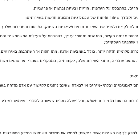
ים, בהתבסס על העדפות, חוויות ובעיות נפוצות או פרטניות;
ם ולצורך שיפור ופיתוח של טכנולוגיות ותכונות חדשות בשירותים;
נו לקיים ולשפר את השירותים ואת פעילויות השיווק, הפרסום והמכירות שלנו;
 פרסום מבוסס הקשר, התנהגות ותחומי עניין, בהתבסס על פעילות המשתמשים והמ
חות מקומית חזקה יותר, כולל באמצעות ארגון, מתן חסות או השתתפות באירועים, 
.טו.אם עובדיה, נותני השירות שלה, לקוחותיה, המבקרים באתרי אר.טו.אם משתמ
תאם;
תם לאנונימיים ובלתי-מזהים או לכאלה שאינם ניתנים לקישור עם אדם מזוהה באמ
לרבות הוראות וצווי בית משפט, וכל פעולה נוספת שעשויה להצריך שימוש במידע
ספק לך את השירות אשר ביקשת; לממש את מטרות השימוש במידע המפורטות במדי