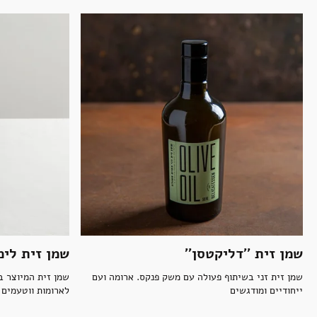
ביצים וחלב
נרות וריחות
ילדים
אקססוריז
ספרים ומוצרי נייר
שמן זית ''דליקטסן''
שמן זית לימ
שמן זית זני בשיתוף פעולה עם משק פנקס. ארומה ועם
שמן זית המיוצר ב
ייחודיים ומודגשים
לארומות ווטעמים