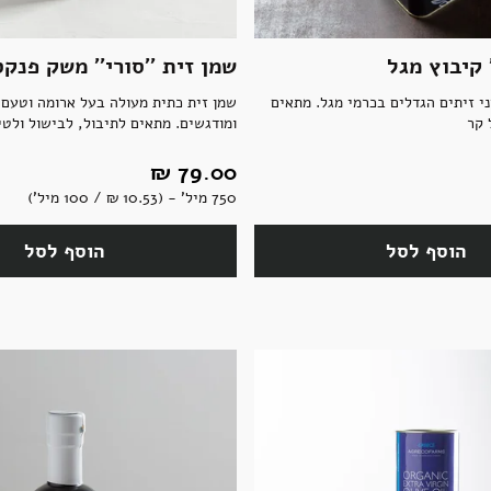
קיבוץ מגל
שמן זית ''סורי'' משק פנקס
י זיתים הגדלים בכרמי מגל. מתאים
שמן זית כתית מעולה בעל ארומה וטעם י
 קר
ומודגשים. מתאים לתיבול, לבישול ולטיג
79.00 ‏₪
750 מיל' - (10.53 ‏₪ / 100 מיל')
הוסף לסל
הוסף לסל