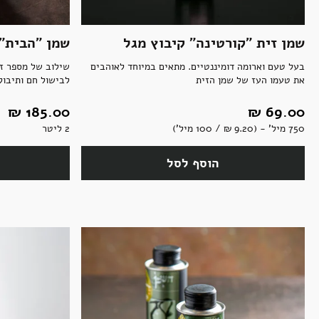
שמן זית "קורטינה" קיבוץ מגל
שמן "הבית" 
בעל טעם וארומה דומיננטיים. מתאים במיוחד לאוהבים
שילוב של מספר זנ
את טעמו העז של שמן הזית
לבישול חם ותיבול
69.00 ‏₪
185.00 ‏₪
750 מיל' - (9.20 ‏₪ / 100 מיל')
2 ליטר
הוסף לסל