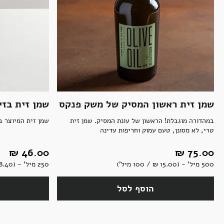
Grab & Go
צנצנות וקופסאות
משקאות לשולחן החג
קוקטליים, בירה וסיידר
נקניקים, פסטרמות ומעושנים
פיצוחים, נשנושים ופירות יבשים
מגשי אירוח גבינות, סלמון ונקניקים
תבלינים
חדר רחצה
ארוחות שלמות
אלכוהול ותזקיקים
מגשי אירוח מתוקים
שמן זית ראשון המסיק של משק פנקס
שמן זית בזי
במהדורה מוגבלת! הראשון של עונת המסיק. שמן זית
שמן זית המיוצר ב
טקסטיל
להשלמת האירוח
ממרחים מתוקים, שוקולד וממתקים
טרי, לא מסונן, טעם עמוק וחריפות עדינה
75.00 ‏₪
46.00 ‏₪
500 מיל' - (15.00 ‏₪ / 100 מיל')
250 מיל' - (18.40 ‏₪ / 100 מיל')
קפה ותה
סלים ותיקים
הוסף לסל