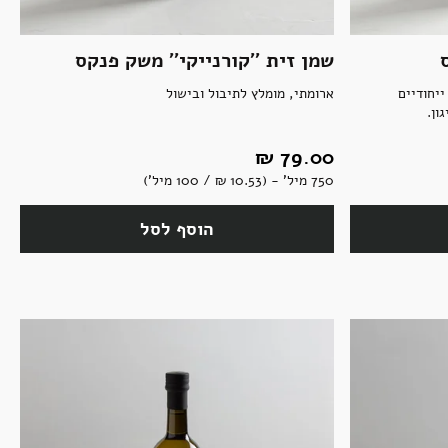
שמן זית ''קורנייקי'' משק פנקס
יחודיים
ארומתי, מומלץ לתיבול ובישול
ון.
79.00 ‏₪
750 מיל' - (10.53 ‏₪ / 100 מיל')
הוסף לסל