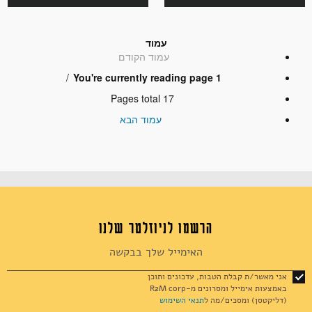
עמוד
עמוד
הקודם
You're currently reading page
1
Pages total
17
עמוד
הבא
הרשמו לניוזלטר שלנו
Sign
Up
for
אני מאשר/ת קבלת הטבות, עדכונים ותוכן
Our
באמצעות אימייל ומסרונים מ-R2M corp
Newsletter:
(דליקטסן) ומסכים/מה ל
תנאי השימוש