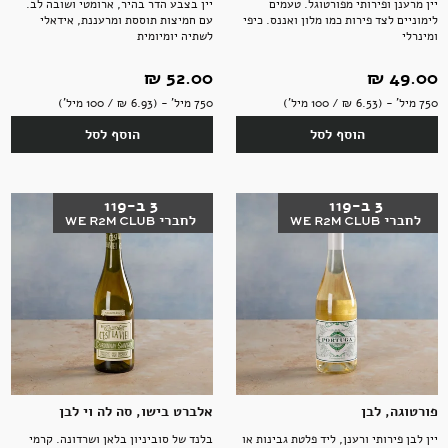
יין מרענן ופירותי מפורטוגל. טעמים
יין בצבע הדר בהיר, ארומטי ושובה לב.
לימוניים לצד פירות כמו מלון ואננס. כיפי
עם חמיצות תוססת ומרעננת, אידאלי
ומינרלי
לשתיה יומיומית
49.00 ‏₪
52.00 ‏₪
אקססוריז
750 מיל' - (6.53 ‏₪ / 100 מיל')
750 מיל' - (6.93 ‏₪ / 100 מיל')
הוסף לסל
הוסף לסל
ספרים ומוצרי נייר
פורטוגה, לבן
אלברט בישו, סה לה וי לבן
יין לבן פירותי ורענן, ליד פלטת גבינות או
בלנד של סוביניון בלאן ושרדונה. קרמי