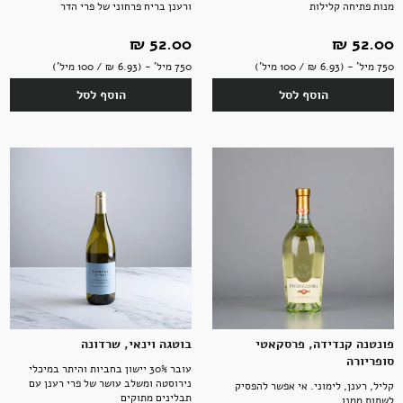
מנות פתיחה קלילות
ורענן בריח פרחוני של פרי הדר
52.00 ‏₪
52.00 ‏₪
750 מיל' - (6.93 ‏₪ / 100 מיל')
750 מיל' - (6.93 ‏₪ / 100 מיל')
הוסף לסל
הוסף לסל
פונטנה קנדידה, פרסקאטי
בוטגה וינאי, שרדונה
סופריורה
עובר 30% יישון בחביות והיתר במיכלי
נירוסטה ומשלב עושר של פרי רענן עם
קליל, רענן, לימוני. אי אפשר להפסיק
תבלינים מתוקים
לשתות ממנו