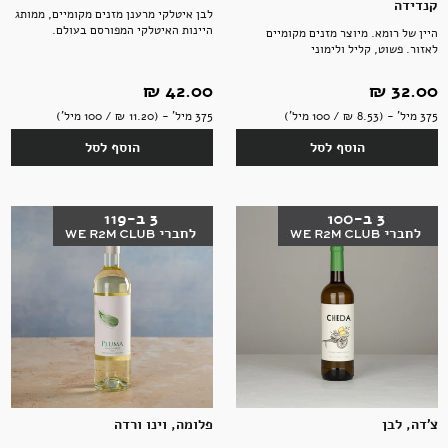
קנדידה
לבן איטלקי מרענן מזנים מקומיים, ממותג
היינות האיטלקי המפורסם בעולם.
היין של רומא. מיוצר מזנים מקומיים
תבלינים
חדר רחצה
ארוחות שלמות
אלכוהול ותזקיקים
מגשי אירוח מתוקים
לאזור. פשוט, קליל ולימוני
32.00 ‏₪
42.00 ‏₪
375 מיל' - (8.53 ‏₪ / 100 מיל')
375 מיל' - (11.20 ‏₪ / 100 מיל')
טקסטיל
להשלמת האירוח
ממרחים מתוקים, שוקולד וממתקים
הוסף לסל
הוסף לסל
קפה ותה
סלים ותיקים
ביצים וחלב
נרות וריחות
צ'דה, לבן
פלומה, וינו ורדה
ילדים