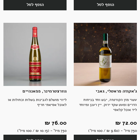
הוסף לסל
הוסף לסל
ג'אקוזה פראטלי, גאבי
גוורצטרמינר, פפאנהיים
עשוי מזן הקורטזה, יבש וחד בניחוח
ליווי מושלם לגבינות בשלות וכחולות או
הדרים ומעט שקד ירוק. יין רענן ומיוחד
לאוכל אסיאתי חריף
ליד אוכל קלאסי
72.00 ‏₪
76.00 ‏₪
750 מיל' - (9.60 ‏₪ / 100 מיל')
750 מיל' - (10.13 ‏₪ / 100 מיל')