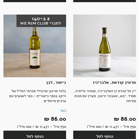
מרטין קודאס, אלבריניו
כישור, לבן
יין על טהרת זן האלבריניו, מאזור גליסיה,
בלנד מרענן ומינרלי מכרמי הגליל של
ספרד. יבש, עשבוני ורענן. מצוין עם מנות
היקב בכפר כישורית - כפר לאנשים עם
פתיחה
צרכים מיוחדים
כשר
86.00 ‏₪
86.00 ‏₪
750 מיל' - (11.47 ‏₪ / 100 מיל')
750 מיל' - (11.47 ‏₪ / 100 מיל')
הוסף לסל
הוסף לסל