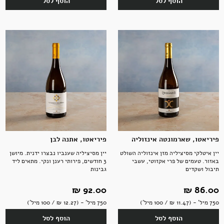
הוסף לסל
הוסף לסל
פיריאטו, שארמונטה אינזוליה
פיריאטו, אתנה לבן
יין איטלקי מסיציליה מזן אינזוליה השולט
יין מסיציליה שענביו נבצרו ידנית. מיושן
באזור. טעמים של פרי אקזוטי, עשבי
3 חודשים, פירותי רענן ונקי. מתאים ליד
תיבול ושקדים
גבינות
86.00 ‏₪
92.00 ‏₪
750 מיל' - (11.47 ‏₪ / 100 מיל')
750 מיל' - (12.27 ‏₪ / 100 מיל')
הוסף לסל
הוסף לסל