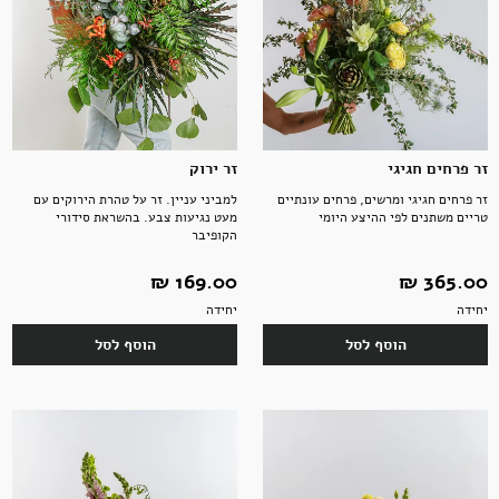
תבלינים
חדר רחצה
ארוחות שלמות
אלכוהול ותזקיקים
מגשי אירוח מתוקים
טקסטיל
להשלמת האירוח
ממרחים מתוקים, שוקולד וממתקים
זר פרחים חגיגי
זר ירוק
זר פרחים חגיגי ומרשים, פרחים עונתיים
למביני עניין. זר על טהרת הירוקים עם
טריים משתנים לפי ההיצע היומי
מעט נגיעות צבע. בהשראת סידורי
הקופיבר
קפה ותה
סלים ותיקים
365.00 ‏₪
169.00 ‏₪
יחידה
יחידה
הוסף לסל
הוסף לסל
ביצים וחלב
נרות וריחות
ילדים