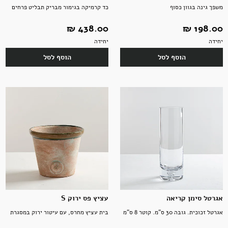
משפך גינה בגוון כסוף
כד קרמיקה בגימור מבריק תבליט פרחים
198.00 ‏₪
438.00 ‏₪
יחידה
יחידה
הוסף לסל
הוסף לסל
אגרטל סימן קריאה
עציץ פס ירוק S
אגרטל זכוכית. גובה 30 ס"מ. קוטר 8 ס"מ
בית עציץ מחרס, עם עיטור ירוק במסגרת