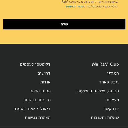
Our
באמצעות אימייל ומסרונים מ-R2M corp
Newsletter:
(דליקטסן) ומסכים/מה ל
תנאי השימוש
שלח
We R2M Club
דליקטסן לעסקים
המגזין
דרושים
גיפט קארד
אודות
חנויות, משלוחים ושעות
תקנון האתר
פעילות
מדיניות פרטיות
צרו קשר
ביטול / שינוי הזמנה
שאלות ותשובות
הצהרת נגישות