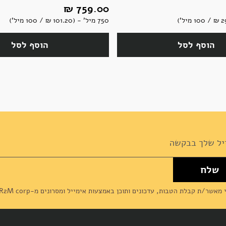
759.00 ‏₪
750 מיל' - (101.20 ‏₪ / 100 מיל')
הוסף לסל
הוסף לסל
שלח
News
מאשר/ת קבלת הטבות, עדכונים ותוכן באמצעות אימייל ומסרונים מ-R2M corp (דליקטסן) ומסכים/מה ל