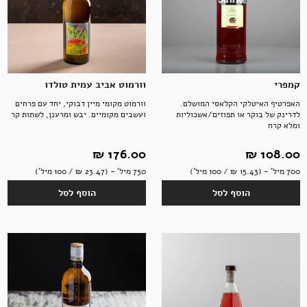
אקססוריז
קמפרי
וורמוט אביב עמית טולדו
האפרטיף האיטלקי הקלאסי המושלם.
וורמוט מקומי מיין דבוקי, יחד עם פרחים
לדרינק של בוקר או תפוזים/אשכוליות
ועשבים מקומיים. יבש ומרענן, לשתות קר
ומלא קרח
ספרים ומוצרי נייר
108.00 ‏₪
176.00 ‏₪
700 מיל' - (15.43 ‏₪ / 100 מיל')
750 מיל' - (23.47 ‏₪ / 100 מיל')
הוסף לסל
הוסף לסל