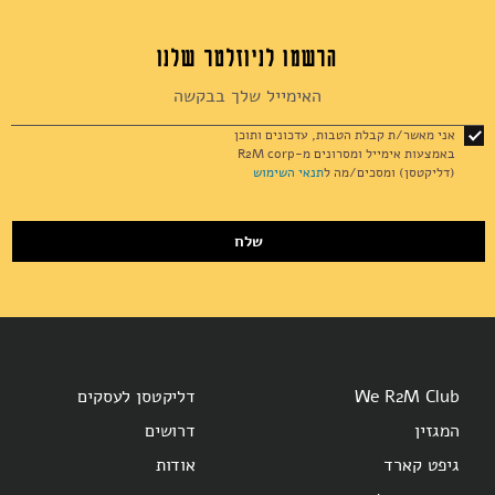
הרשמו לניוזלטר שלנו
Sign
Up
for
אני מאשר/ת קבלת הטבות, עדכונים ותוכן
Our
באמצעות אימייל ומסרונים מ-R2M corp
Newsletter:
(דליקטסן) ומסכים/מה ל
תנאי השימוש
שלח
We R2M Club
דליקטסן לעסקים
המגזין
דרושים
גיפט קארד
אודות