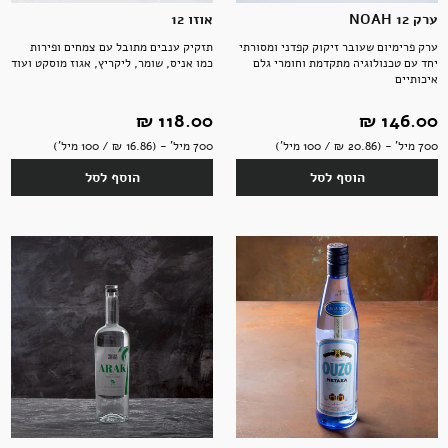
ערק 12 NOAH
אוזו 12
ערק פרימיום שעובר זיקוק קפדני ומסורתי
תזקיק ענבים מתובל עם צמחים ופירות
יחד עם טכנולוגיה מתקדמת וחומרי גלם
כמו אניס, שומר, ליקריץ, אגוז מוסקט ועוד
איכותיים
146.00 ‏₪
118.00 ‏₪
700 מיל' - (20.86 ‏₪ / 100 מיל')
700 מיל' - (16.86 ‏₪ / 100 מיל')
הוסף לסל
הוסף לסל