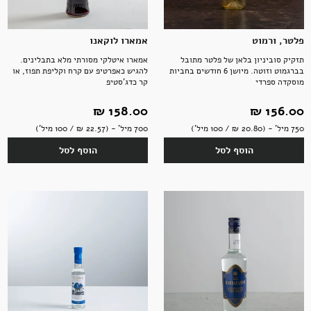
פלטר, ורמוט
אמארו לוקאנו
תזקיק סוביניון בלאן של פלטר מתובל
אמארו איטלקי מסורתי מלא בתבלינים.
בברגמוט וזוטה. מיושן 6 חודשים בחביות
להגיש כאפרטיפ עם קרח וקליפת תפוז, או
מוסקדה ספרדי
קר כדג'סטיפ
156.00 ‏₪
158.00 ‏₪
750 מיל' - (20.80 ‏₪ / 100 מיל')
700 מיל' - (22.57 ‏₪ / 100 מיל')
הוסף לסל
הוסף לסל