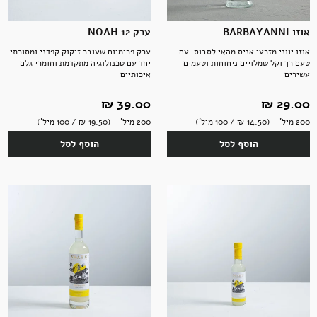
אוזו BARBAYANNI
ערק NOAH 12
אוזו יווני מזרעי אניס מהאי לסבוס. עם
ערק פרימיום שעובר זיקוק קפדני ומסורתי
טעם רך וקל שמלויים ניחוחות וטעמים
יחד עם טכנולוגיה מתקדמת וחומרי גלם
עשירים
איכותיים
29.00 ‏₪
39.00 ‏₪
200 מיל' - (14.50 ‏₪ / 100 מיל')
200 מיל' - (19.50 ‏₪ / 100 מיל')
הוסף לסל
הוסף לסל