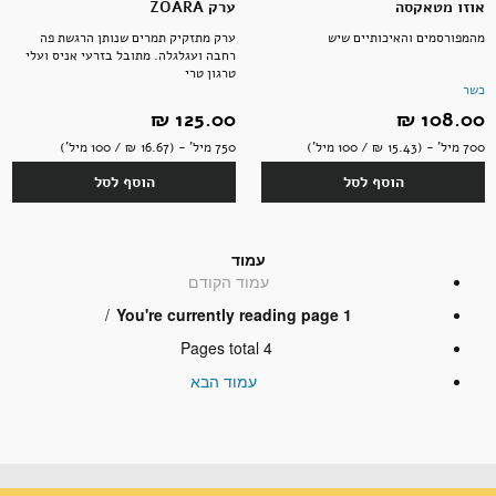
אוזו מטאקסה
ערק ZOARA
מהמפורסמים והאיכותיים שיש
ערק מתזקיק תמרים שנותן הרגשת פה
רחבה ועגלגלה. מתובל בזרעי אניס ועלי
טרגון טרי
כשר
108.00 ‏₪
125.00 ‏₪
700 מיל' - (15.43 ‏₪ / 100 מיל')
750 מיל' - (16.67 ‏₪ / 100 מיל')
הוסף לסל
הוסף לסל
עמוד
עמוד
הקודם
You're currently reading page
1
Pages total
4
עמוד
הבא