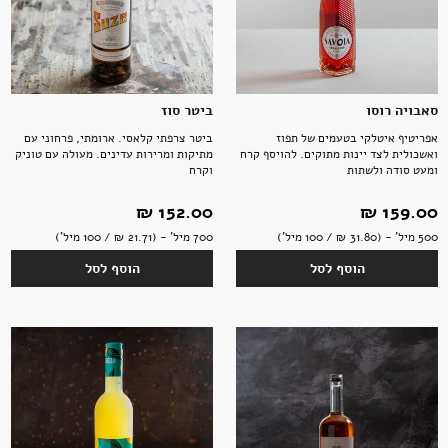
סאבויה רוסו
ביטר סוז
אפריטיף איטלקי בטעמים של תפוז
ביטר צרפתי קלאסי. ארומתי, פרחוני עם
ואשכולית לצד יינות מתוקים. להויסף קרח
מתיקות ומרירות עדינים. מעולה עם טוניק
ומעט סודה ולשתות
וקרח
159.00 ‏₪
152.00 ‏₪
500 מיל' - (31.80 ‏₪ / 100 מיל')
700 מיל' - (21.71 ‏₪ / 100 מיל')
הוסף לסל
הוסף לסל