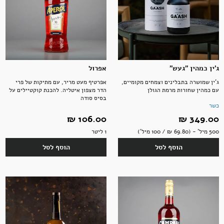
תבלינים
חדר רחצה
ארוחות שלמות
אלכוהול ותזקיקים
מגשי אירוח מתוקים
משקאות לשולחן החג
ג'ין כמהין "געש"
אפרול
טקסטיל
להשלמת האירוח
מתנות לראש השנה
ממרחים מתוקים, שוקולד וממתקים
ג'ין שמושרה בתבלינים וצמחים מקומיים,
אפרטיף מעט מריר, עם מתיקות של פרי
עם כמהין שחורות מרמת הגולן
הדר מצפון איטליה. להכנת קוקטיילים על
בסיס סודה
כשר
349.00 ‏₪
106.00 ‏₪
קפה ותה
סלים ותיקים
500 מיל' - (69.80 ‏₪ / 100 מיל')
1 ליטר
הוסף לסל
הוסף לסל
ביצים וחלב
נרות וריחות
ילדים