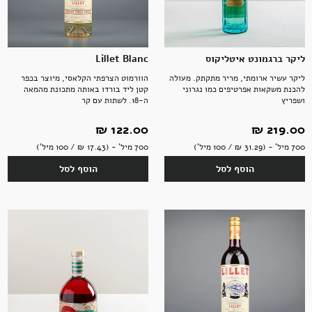
ליקר ברגמונט איטליקוס
Lillet Blanc
ליקר עשיר ארומתי, מריר מתקתק. מעולה
הוורמוט הצרפתי הקלאסי, מיוצר בכפר
להכנת משקאות אפרטיפים כמו נגרוני
קטן ליד בורדו באותה מתכונת מהמאה
ושפריץ
ה-18. לשתות עם קר
219.00 ‏₪
122.00 ‏₪
700 מיל' - (31.29 ‏₪ / 100 מיל')
700 מיל' - (17.43 ‏₪ / 100 מיל')
הוסף לסל
הוסף לסל