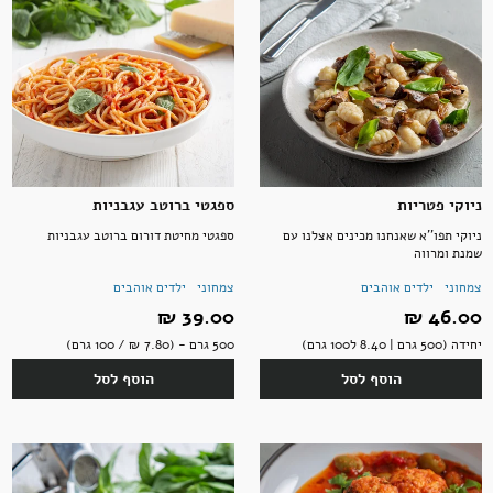
תבלינים
חדר רחצה
ארוחות שלמות
אלכוהול ותזקיקים
מגשי אירוח מתוקים
טקסטיל
להשלמת האירוח
ממרחים מתוקים, שוקולד וממתקים
ניוקי פטריות
ספגטי ברוטב עגבניות
ניוקי תפו''א שאנחנו מכינים אצלנו עם
ספגטי מחיטת דורום ברוטב עגבניות
שמנת ומרווה
קפה ותה
סלים ותיקים
צמחוני
ילדים אוהבים
צמחוני
ילדים אוהבים
46.00 ‏₪
39.00 ‏₪
יחידה (500 גרם | 8.40 ל100 גרם)
500 גרם - (7.80 ‏₪ / 100 גרם)
ביצים וחלב
נרות וריחות
הוסף לסל
הוסף לסל
ילדים