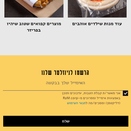
עוד מנות שילדים אוהבים
מוצרים קפואים שטוב שיהיו
בפריזר
הרשמו לניוזלטר שלנו
Sign
Up
for
אני מאשר/ת קבלת הטבות, עדכונים ותוכן
Our
באמצעות אימייל ומסרונים מ-R2M corp
Newsletter:
(דליקטסן) ומסכים/מה ל
תנאי השימוש
שלח