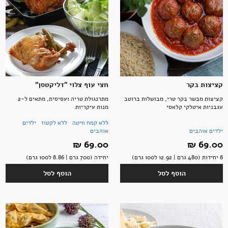
קציצות בקר
חצי עוף צלוי "דליקטסן"
קציצות מבשר בקר טרי, מבושלות ברוטב
מתרנגולת טריה ועסיסית, מתאים ל-2
עגבניות איטלקי קלאסי
מנות עיקריות
ללא קמח חיטה
ללא לקטוז
ילדים
ילדים אוהבים
אוהבים
69.00 ‏₪
69.00 ‏₪
8 יחידות (480 גרם | 12.92 ל100 גרם)
יחידה (700 גרם | 8.86 ל100 גרם)
הוסף לסל
הוסף לסל