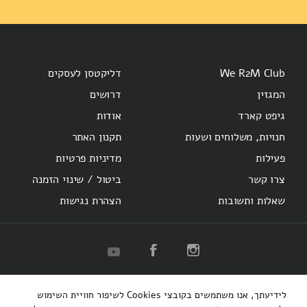
We R2M Club
דליקטסן לעסקים
המגזין
דרושים
גיפט קארד
אודות
חנויות, משלוחים ושעות
תקנון האתר
פעילות
מדיניות פרטיות
צרו קשר
ביטול / שינוי הזמנה
שאלות ותשובות
הצהרת נגישות
R2M
Herzl 16
Hotel Montefiore
Bakery
לידיעתך, אנו משתמשים בקובצי Cookies לשיפור חוויית השימוש
קופיבר אקספרס
רוטשילד 48