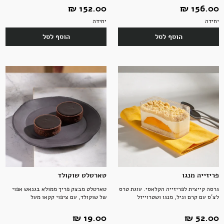
156.00 ‏₪
152.00 ‏₪
יחידה
יחידה
תבלינים
חדר רחצה
ארוחות שלמות
אלכוהול ותזקיקים
מגשי אירוח מתוקים
הוסף לסל
הוסף לסל
טקסטיל
להשלמת האירוח
ממרחים מתוקים, שוקולד וממתקים
קפה ותה
סלים ותיקים
ביצים וחלב
נרות וריחות
פריזייה מנגו
טארטלט שוקולד
גרסה קייצית לפריזייה הקלאסי. עוגת טרס
טארטלט מבצק פריך ממולא בגנאש אפוי
לצ'ס עם קרם וניל, מנגו ושטרוייזל
של שוקולד, עם ציפוי קקאו מעל
52.00 ‏₪
19.00 ‏₪
ילדים