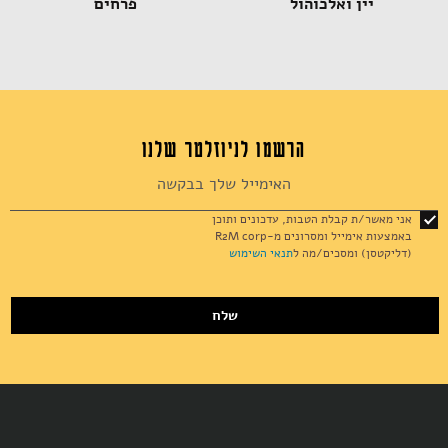
יין ואלכוהול
פרחים
הרשמו לניוזלטר שלנו
Sign
Up
for
אני מאשר/ת קבלת הטבות, עדכונים ותוכן
Our
באמצעות אימייל ומסרונים מ-R2M corp
Newsletter:
(דליקטסן) ומסכים/מה ל
תנאי השימוש
שלח