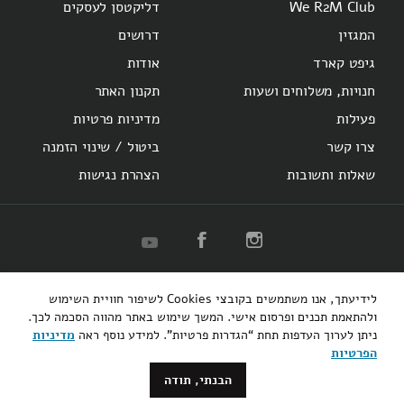
We R2M Club
דליקטסן לעסקים
המגזין
דרושים
גיפט קארד
אודות
חנויות, משלוחים ושעות
תקנון האתר
פעילות
מדיניות פרטיות
צרו קשר
ביטול / שינוי הזמנה
שאלות ותשובות
הצהרת נגישות
R2M
Herzl 16
Hotel Montefiore
Bakery
לידיעתך, אנו משתמשים בקובצי Cookies לשיפור חוויית השימוש
קופיבר אקספרס
רוטשילד 48
ולהתאמת תכנים ופרסום אישי. המשך שימוש באתר מהווה הסכמה לכך.
ניתן לערוך העדפות תחת “הגדרות פרטיות”. למידע נוסף ראה
מדיניות
3bears
הפרטיות
הבנתי, תודה