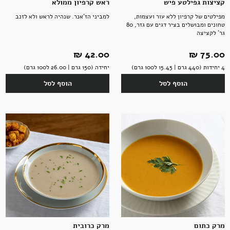
קציצות גפילטע פיש
ראש קרפיון ממולא
מפילטים של קרפיון ללא עור ועצמות,
למביני הז'אנר. שנהיה לראש ולא לזנב
טחונים ומבושלים בציר דגים עם גזר, 80
גר' לקציצה
75.00 ‏₪
42.00 ‏₪
4 יחידות (440 גרם | 15.45 ל100 גרם)
יחידה (150 גרם | 26.00 ל100 גרם)
הוסף לסל
הוסף לסל
מרק כתום
מרק כרובית