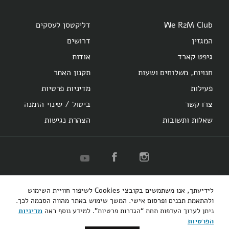
We R2M Club
דליקטסן לעסקים
המגזין
דרושים
גיפט קארד
אודות
חנויות, משלוחים ושעות
תקנון האתר
פעילות
מדיניות פרטיות
צרו קשר
ביטול / שינוי הזמנה
שאלות ותשובות
הצהרת נגישות
R2M
Herzl 16
Hotel Montefiore
Bakery
לידיעתך, אנו משתמשים בקובצי Cookies לשיפור חוויית השימוש
קופיבר אקספרס
רוטשילד 48
ולהתאמת תכנים ופרסום אישי. המשך שימוש באתר מהווה הסכמה לכך.
ניתן לערוך העדפות תחת “הגדרות פרטיות”. למידע נוסף ראה
מדיניות
3bears
הפרטיות