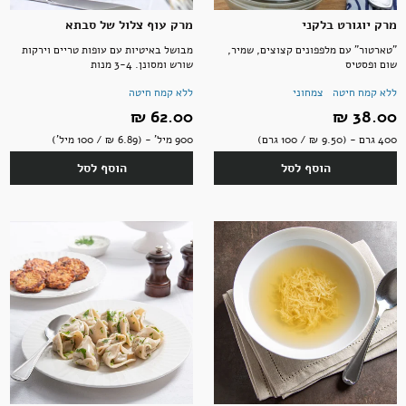
מרק יוגורט בלקני
מרק עוף צלול של סבתא
"טארטור" עם מלפפונים קצוצים, שמיר,
מבושל באיטיות עם עופות טריים וירקות
שום ופסטיס
שורש ומסונן. 3-4 מנות
אקססוריז
ללא קמח חיטה
צמחוני
ללא קמח חיטה
38.00 ‏₪
62.00 ‏₪
400 גרם - (9.50 ‏₪ / 100 גרם)
900 מיל' - (6.89 ‏₪ / 100 מיל')
הוסף לסל
הוסף לסל
ספרים ומוצרי נייר