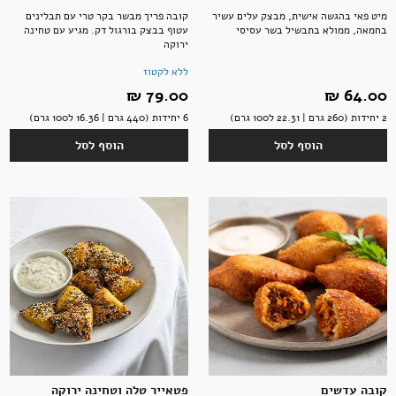
מיט פאי בהגשה אישית, מבצק עלים עשיר
קובה פריך מבשר בקר טרי עם תבלינים
בחמאה, ממולא בתבשיל בשר עסיסי
עטוף בבצק בורגול דק. מגיע עם טחינה
ירוקה
ללא לקטוז
64.00 ‏₪
79.00 ‏₪
2 יחידות (260 גרם | 22.31 ל100 גרם)
6 יחידות (440 גרם | 16.36 ל100 גרם)
הוסף לסל
הוסף לסל
קובה עדשים
פטאייר טלה וטחינה ירוקה