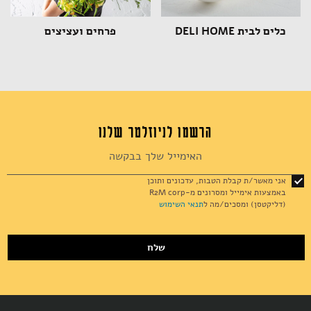
כלים לבית DELI HOME
פרחים ועציצים
הרשמו לניוזלטר שלנו
Sign
Up
for
אני מאשר/ת קבלת הטבות, עדכונים ותוכן
Our
באמצעות אימייל ומסרונים מ-R2M corp
Newsletter:
(דליקטסן) ומסכים/מה ל
תנאי השימוש
שלח