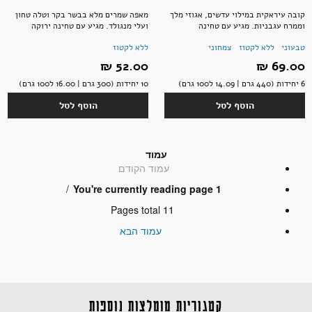
קובה עיראקית במילוי עדשים, אגוזי מלך
מאפה שמרים מלא בבשר בקר וטלה טחון
וממרח עגבניות. מגיע עם טחינה
ועלי מנגולד. מגיע עם טחינה ירוקה
טבעוני
ללא לקטוז
צמחוני
ללא לקטוז
69.00 ‏₪
52.00 ‏₪
6 יחידות (440 גרם | 14.09 ל100 גרם)
10 יחידות (300 גרם | 16.00 ל100 גרם)
הוסף לסל
הוסף לסל
עמוד
עמוד
הקודם
You're currently reading page
1
Pages total
11
עמוד
הבא
קטגוריות מומלצות נוספות