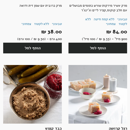
מרק עשיר מירקות שורש כתומים מבושלים
מרק כרובית עם שמן זית ודואה
עם חלב קוקוס,קפיר ליים וג'ינג'ר
טבעוני
ללא קמח חיטה
ללא
לקטוז
צמחוני
טבעוני
ללא לקטוז
צמחוני
84.00 ‏₪
38.00 ‏₪
900 מיל' - (9.33 ‏₪ / 100 מיל')
400 גרם - (9.50 ‏₪ / 100 גרם)
הוסף לסל
הוסף לסל
רגל קרושה
כבד קצוץ