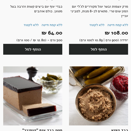
מרק עצמות ובשר עגל מקוררים לג`לי עם
כבדי עוף עם ביצים קשות והרבה בצל
המון שום טרי. מתאים לכ-8 מנות, למביני
מטוגן. כולם אוהבים
עניין
ללא קמח חיטה
ללא לקטוז
ללא קמח חיטה
ללא לקטוז
108.00 ‏₪
64.00 ‏₪
יחידה (900 גרם | 10.89 ל100 גרם)
500 גרם - (12.80 ‏₪ / 100 גרם)
הוסף לסל
הוסף לסל
כבד קצוץ
פטה כבד עוף "קופיבר"