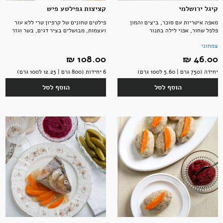
קיגל ירושלמי
קציצות גפילטע פיש
מאפה איטריות עם סוכר, ביצים והמון
פילטים טחונים של קרפיון טרי ללא עור
פלפל שחור, אפוי לילה בתנור
ועצמות, מבושלים בציר דגים, בשר וגזר
צמחוני
46.00 ‏₪
108.00 ‏₪
יחידה (750 גרם | 5.60 ל100 גרם)
6 יחידות (800 גרם | 12.25 ל100 גרם)
הוסף לסל
הוסף לסל