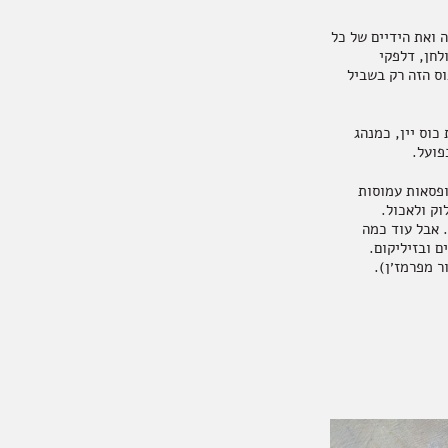
 ואת הידיים של כל
לחן, דלפקי
וס הזה רק בשביל
כוס יין, כמנהג
פועל.
ופסאות עמוסות
וק ולאכול.
. אבל עוד כמה
ם ובזיליקום.
ר מפרמז׳ן).