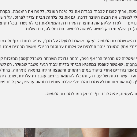
סטה, צריך לפנות לכבוד כבודה את כל פינת האוכל, לקמח את ריצפתה, תקרתה
לי למשמש את הבצק העובר דרכה. גם את כל צלחות הבית צריך לפרוס, על השו
ויים - ולסדר עליהן את התוצרת המרודדת והממולאת (כי לא נטרח בכל הטיפ
) כך שלא תידבק פסטה לפסטה לפסטה. חס וחלילה, חס ושלום.
ת היא שמכונת הפסטה בעיקר נשארת למעלה על מדף, צופה בנחת בנוף ולוגמת 
יירי עמק המטבח יותר חולמים על צלחות עמוסות רביולי מאשר מכינים אותו ב
 איטליה לא מרפים הרי אף פעם, וכמה גדולה השמחה כשבדליקטסן מתגלות ק
בהבים
, שאפשר לאפסן במקפיא הביתי בדיוק עבור רגעי משבר שכאלה. רק לשל
 אכן נהדרים אחרי ביקור במים רותחים והקפצה זריזה בחמאה (ומרווה, ברור)
עוד עשר דקות של עבודה, ותוכלו להתפאר ברוטב עגבניות צלויות, שום, זיתי
ן. (גם אם ויתרתם לעצמכם והרביולי שלכם שוחים בחמאה עכשיו, אין לכם פטו
 לועסים, יהיה לכם נוף בדיוק כמו למכונת הפסטה.