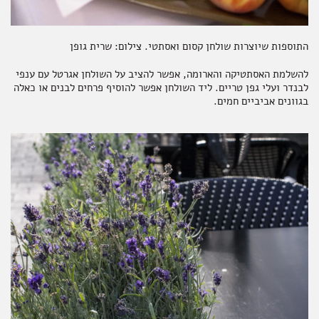
התוספות שיוצרות שולחן קסום ואסתטי. צילום: שרית גופן
להשלמת האסתטיקה והארומה, אפשר להציב על השולחן אגרטל עם ענפי
לבנדר ועלי גפן טריים. ליד השולחן אפשר להוסיף פרחים לבנים או כאלה
בגוונים אביביים חמים.