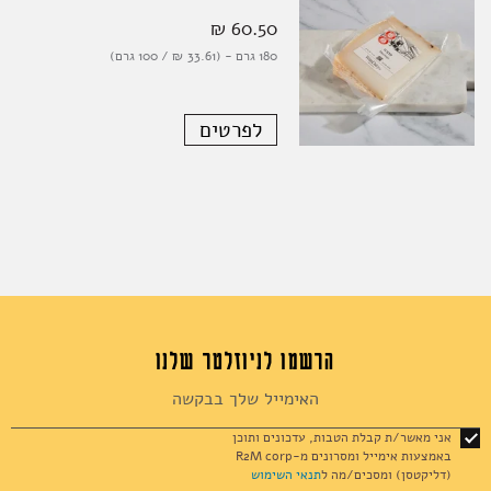
60.50 ‏₪
180 גרם - (33.61 ‏₪ / 100 גרם)
לפרטים
הרשמו לניוזלטר שלנו
Sign
Up
for
אני מאשר/ת קבלת הטבות, עדכונים ותוכן
Our
באמצעות אימייל ומסרונים מ-R2M corp
Newsletter:
(דליקטסן) ומסכים/מה ל
תנאי השימוש