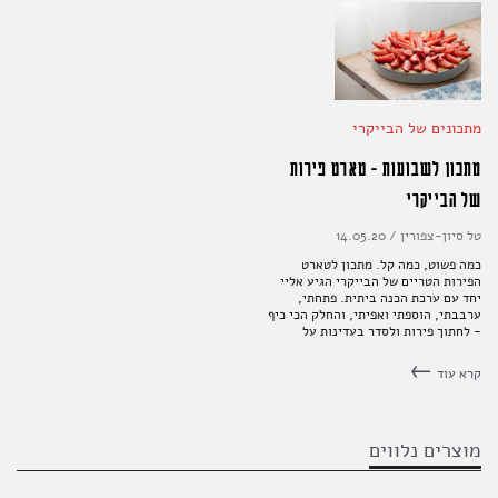
מתכונים של הבייקרי
מתכון לשבועות - טארט פירות
של הבייקרי
טל סיון-צפורין
/
14.05.20
כמה פשוט, כמה קל. מתכון לטארט
הפירות הטריים של הבייקרי הגיע אליי
יחד עם ערכת הכנה ביתית. פתחתי,
ערבבתי, הוספתי ואפיתי, והחלק הכי כיף
- לחתוך פירות ולסדר בעדינות על
הטארט. אצלנו אוהבים תותים, אבל כל
פרי יתקבל בברכה. יותר טוב מזה
קרא עוד
נשתגע.
מוצרים נלווים