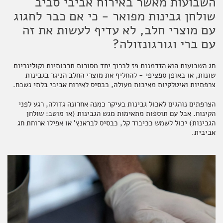
השבועות מאשר באירוח אביבי סביב
שולחן גבינות מפואר - כי אם כבר לחגוג
תבלינים
חדר רחצה
ארוחות שלמות
אלכוהול ותזקיקים
מגשי אירוח מתוקים
עם מוצרי חלב, לא עדיף לעשות את זה
עם ברי וגורגונזולה?
חג השבועות הוא הזדמנות פז לכרוך יחד מסורות תרבותיות וקולינריות
טקסטיל
להשלמת האירוח
ממרחים מתוקים, שוקולד וממתקים
שונות, או באופן ספציפי - להחליף את מוצרי החלב הניגר בגבינות
צרפתיות ואיטלקיות מאיכות מעולה, כבסיס לאירוח אביבי בלתי נשכח.
הצרפתים נוהגים לאכול גבינות בעיקר כמנה אחרונה גדולה, רגע לפני
הקינוח. אבל עם תוספות מתאימות מגש הגבינות (או מוטב: שולחן
קפה ותה
סלים ותיקים
הגבינות) יכול לשמש ככיבוד קל, כבסיס לבראנץ' או אפילו ארוחת חג
אביבית.
ביצים וחלב
נרות וריחות
ילדים