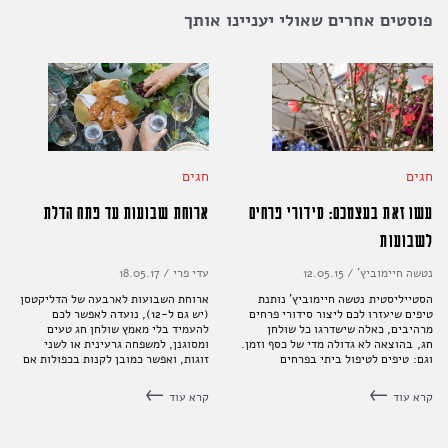
פוסטים אחרים שאולי יעניינו אותך
חגים
חגים
עשו זאת בעצמכם: סידורי פרחים
ארוחת שבועות עד פתח הדלת
לשבועות
נטשה חיימוביץ'
/
12.05.15
עדי פרי
/
18.05.17
הסטייליסטית נטשה חיימוביץ' נותנת
ארוחת השבועות לארבעה של הדליקטסן
טיפים שיעזרו לכם ליצור סידורי פרחים
(יש גם ל-12), נועדה לאפשר לכם
מרהיבים, כאלה שישדרגו כל שולחן
להעמיד בלי מאמץ שולחן חג טעים
חג, בהוצאה לא גדולה מדי של כסף וזמן.
ומסוגנן, למשפחה גרעינית או לשני
וגם: טיפים לטיפול ביתי בפרחים
זוגות, ואפשר כמובן לקנות בכפולות אם
יש מספר משתתפים גדול יותר. שימו לב
גם להסברים הנוגעים לסידור השולחן
קרא עוד
קרא עוד
והגשת המנות