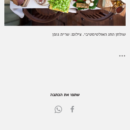
שולחן החג האולטימטיבי. צילום: שרית גופן
***
שתפו את הכתבה
Share
Share
in
in
WhatsApp
FaceBook