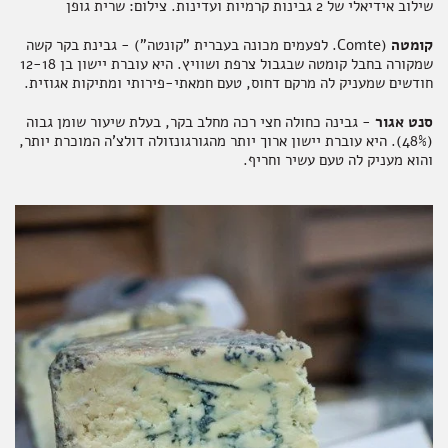
שילוב אידיאלי של 2 גבינות קרמיות ועדינות. צילום: שרית גופן
קומטה
(Comte. לפעמים מכונה בעברית "קונטה") - גבינת בקר קשה
שמקורה בחבל קומטה שבגבול צרפת ושוויץ. היא עוברת יישון בן 12-18
חודשים שמעניק לה מרקם דחוס, טעם חמאתי-פירותי ומתיקות אגוזית.
סנט אגור
- גבינה כחולה חצי רכה מחלב בקר, בעלת שיעור שומן גבוה
(48%). היא עוברת יישון ארוך יותר מהגורגונזולה דולצ'ה המוכרת יותר,
והוא מעניק לה טעם עשיר וחריף.