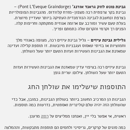
גבינת פונט לווק גראנד אורנג'
(Pont L'Eveque Graindorge) –
גבינת בקר צרפתית רכה מצפון-מזרח קלוודוס. מהגבינות הפופולריות
בצרפת ונחשבת לגבינה הנורמנדית העתיקה ביותר שעדיין מיוצרת
.
בעלת טעם עשיר ומורכב עם ארומה אגוזית מתקתקה וחריפות קלה.
הפנים רך וקרמי והקרום שלה כתמתם ופריך.
גלילית גבינת עיזים
– גליל גבינת עיזים רכה, מצופה באגוזי מלך
וחמוציות או בזיתי טאסוס ועגבניות מיובשות. זו תוספת קלילה ועדינה
שמאזנת את הגבינות העשירות ועזות הטעם יותר שעל השולחן.
גבינת עיזים רכה בציפוי עדין שמאזנת את הגבינות העשירות ועזות
הטעם יותר שעל השולחן. צילום: שרית גופן
התוספות שישלימו את שולחן החג
הגבינות הן המרכיב החשוב ביותר בשולחן הגבינות, כמובן, אבל כדי
שהשולחן הזה יהיה שלם קולינרית ואסתטית, נדרשות כמה תוספות.
ראשית, אי אפשר בלי יין, ואנחנו ממליצים על
רוזה
מרענן.
כמה סוגים של קרקרים, גריסיני ולחמים הם תוספות מתבקשות, וההמלצה