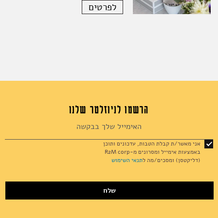
לפרטים
הרשמו לניוזלטר שלנו
Sign
Up
for
אני מאשר/ת קבלת הטבות, עדכונים ותוכן
Our
באמצעות אימייל ומסרונים מ-R2M corp
Newsletter:
(דליקטסן) ומסכים/מה ל
תנאי השימוש
שלח