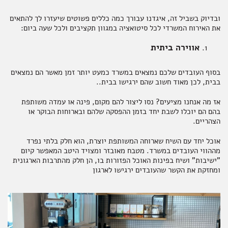
ובדיוק בשביל זה, איגדנו עבורך כמה כללים פשוטים שיעזרו לך להתאים
תבלינים
חדר רחצה
ארוחות שלמות
אלכוהול ותזקיקים
מגשי אירוח מתוקים
משקאות לשולחן החג
את האירוח המשרדי לכל סיטואציה במגוון תקציבים ולכל שעה ביום:
אווירה ביתית
בסוף העובדים שלכם נמצאים במשרד כמעט יותר זמן מאשר הם נמצאים
טקסטיל
להשלמת האירוח
מתנות לראש השנה
ממרחים מתוקים, שוקולד וממתקים
בבית, לכן מאוד חשוב שהם ירגישו בבית..
אז מה אנחנו מציעים? נסו ליצור להם מקום, פינה או עמדה משותפת
בהם הם יוכלו לשבת יחד בזמן ההפסקה שלהם ובארוחות הבוקר או
הצהריים.
קפה ותה
סלים ותיקים
אוכל יחד עם השיח שארוחה המשותפת יוצרת, הוא חלק בלתי נפרד
מההווי העובדים במשרד. מטבח מאובזר ומצויד היטב המאפשר קיום
"ישיבות" ושיח בפינות האוכל הפזורות בו, הן חלק מהתרבות הארגונית
ומחזקת את הקשר שהעובדים ירגישו לארגון
ביצים וחלב
נרות וריחות
ילדים