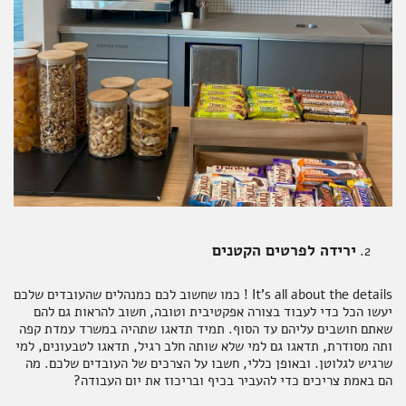
אקססוריז
ספרים ומוצרי נייר
ירידה לפרטים הקטנים
It's all about the details ! כמו שחשוב לכם כמנהלים שהעובדים שלכם
יעשו הכל כדי לעבוד בצורה אפקטיבית וטובה, חשוב להראות גם להם
שאתם חושבים עליהם עד הסוף. תמיד תדאגו שתהיה במשרד עמדת קפה
ותה מסודרת, תדאגו גם למי שלא שותה חלב רגיל, תדאגו לטבעונים, למי
שרגיש לגלוטן. ובאופן כללי, חשבו על הצרכים של העובדים שלכם. מה
הם באמת צריכים כדי להעביר בכיף ובריכוז את יום העבודה?