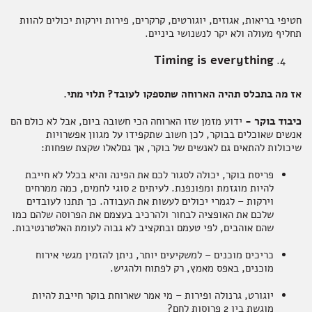
חטיפי בריאות, אגוזים, יוגורטים, קרקרים, פירות וירקות יכולים להוות
תחליף מעולה ולא יקר לנשנושי ביניים.
Timing is everything
אז מה בתכלס תהיה הארוחה שתספקו לעובד? תלוי מתי.
כיבוד בוקר -
ידוע מזמן שזו הארוחה הכי חשובה ביום, אבל לא כולם הם
אנשים שאוכלים בבוקר, לכן חשוב שתקפידו על מגוון אפשרויות
שיכולות להתאים גם לאנשים של בוקר, אך גםלאלו שקצת שפחות:
פריסת בוקר, יכולה לסגור לכם את הפינה והיא בכלל לא חייבת
להיות מוגזמת ומפונפנת. לעיתים 2 סוגי לחמים, כמה ממרחים
וירקות – לגמרי יכולים לעשות את העבודה. כך תתנו לעובדים
שלכם את האופציה לבחור ולהרכיב בעצמם את הפרוסה שלהם כמו
שהם אוהבים, לפי טעמם ובתקציב לא גבוה לעומת האלטרנטיבות.
כריכים מוכנים – למשקיעים יותר, ניתן להזמין מגשי אירוח
מוכנים, באפס מאמץ, רק לפתוח ולהגיש.
יוגורט, גרנולה ופירות – מי אמר שארוחת בוקר חייבת להיות
מוגשת בין 2 פרוסות לחם?