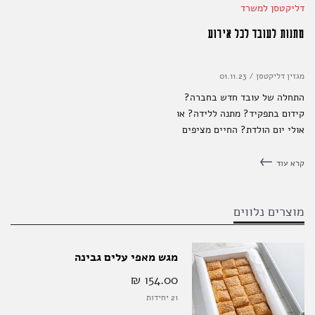
דליקטסן למשרד
מתנות לעובד לכל אירוע
מגזין דליקטסן
/
01.11.23
התחלה של עובד חדש בחברה?
קידום בתפקיד? מתנה ללידה? או
אולי יום הולדת? החיים מציפים
אותנו באירועים וציוני דרך שאם
תבחרו להשקיע בהם מעט, הם
קרא עוד
יוכלו לעשות את היום של העובדים
שלכם להרבה יותר שמח.
מוצרים נלווים
מגש מאפי עלים גבינה
154.00 ‏₪
21 יחידות