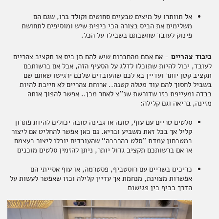
אל תוותרו על מיצים טבעיים סחוטים וקולד ברו, שגם הם
משלימים את הביס בצורה הכי כיפית שיש ומוסיפים לתחושת
פינוק לעובד שחשבתם בשבילו על הכל.
כיבוד צהריים
- אם אתם מהחברות שיש להם תן ביס או תקציב צהריים
לעובד, יכול להיות שתוכלו לדלג על הסעיף הזה, אבל אם ברשותכם
תקציב קטן יותר ועדיין בא לכם שהעובדים שלכם ירגישו שאתם שם
בשביל לחסוך להם עוד מטלה קטנה.. ארוחת צהריים לא חייבת להיות
כבדה ומעייפת כזו שדורשת שנ''צ לאחר מכן.. אפשר להפוך אותה
מזינה, בריאה וגם קלילה:
סלטים טריים עם עוף, טונה או גבינה טובה יכולים להיות פתרון
קליל אך בכל זאת משביע ובריא. גם כאן אפשר להחליט אם ליצור
במטבחון עמדת ''סלט בהרכבה'' שהעובדים יוכלו ליצור בעצמם
או אם ברשותכם תקציב גדול יותר, ניתן להזמין סלטים מוכנים
כריכים בשריים עם רוסטביף, פסטרמה, או עוף אסייתי הם
אפשרות מצוינת, מנחמת אך עדיין קלילה וכזו שאפשר לעשות על
הדרך בכיף בין פגישות