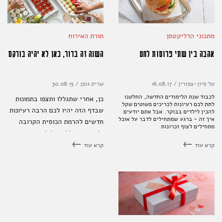
מתכוני הדליקטסן
תורת האירוח
אהבה בין שתי פרוסות לחם
השנה זה ברור, כאן לא יהיה בורקס
טל סיון-צפורין
/
16.08.17
שרית גופן
/
30.08.15
לכבוד שנת הלימודים החדשה, החלטנו
כן, אחרי שתגללו ותצפו בתמונות
לתת לכם רעיונות לכריכים פשוטים שקל
שבדף הזה יהיו לכם הרבה רעיונות
להכין לילדים בבוקר. אבל אתם יודעים
איך זה - ברגע שמתחילים לדבר על אוכל
חדשים להרמת הכוסית הקרובה
מתחילים לצוף זכרונות
ולאירוח בכלל. אבל לא, אין סיבה
שתבזבזו על אירוע כזה זמן, רגע
קרא עוד
קרא עוד
לפני החגים, כשאפשר להזמין את
הקייטרינג של R2M