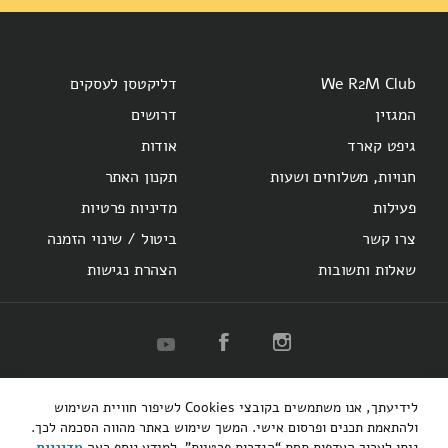
We R2M Club
דליקטסן לעסקים
המגזין
דרושים
גיפט קארד
אודות
חנויות, משלוחים ושעות
תקנון האתר
פעילות
מדיניות פרטיות
צרו קשר
ביטול / שינוי הזמנה
שאלות ותשובות
הצהרת נגישות
R2M
Herzl 16
Hotel Montefiore
Bakery
לידיעתך, אנו משתמשים בקובצי Cookies לשיפור חוויית השימוש
קופיבר אקספרס
רוטשילד 48
ולהתאמת תכנים ופרסום אישי. המשך שימוש באתר מהווה הסכמה לכך.
ניתן לערוך העדפות תחת “הגדרות פרטיות”. למידע נוסף ראה
מדיניות