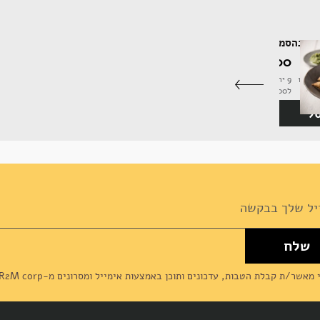
אפונה
סמוסות תפו"א ואפונה
42.00 ‏₪
9 יחידות (280 גרם | 13.57
9 יחידות (280 גרם | 13.57
ל100 גרם)
סל
הוסף לסל
שלח
News
מאשר/ת קבלת הטבות, עדכונים ותוכן באמצעות אימייל ומסרונים מ-R2M corp (דליקטסן) ומסכים/מה ל