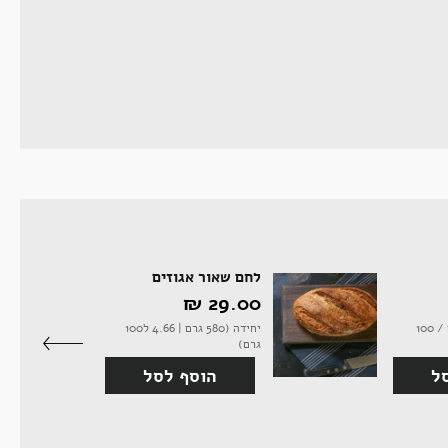
לחם שאור אגוזים
29.00 ‏₪
750 מיל' - (13.07 ‏₪ / 100
יחידה (580 גרם | 4.66 ל100
גרם)
ל
הוסף לסל