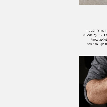
ה לחדר הפסטור
הקטן. שם במכונה רבת צינורות וכפתורים, שנראית קצת כאילו היא מסוגלת לטוס לחלל, מחומם החלב לכ-75 מעלות
פולטת בסוף
התהליך, קצת רציתי לקחת הביתה למזכרת, כי הוא נראה כמו משהו שכתובה עליו משמעות החיים או 42. אבל היה