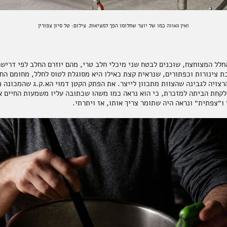
ואין גאווה כמו של יוצר שחלומו הפך למציאות. צילום: טל סיון צפורין
חלל המצוחצח, שוכנים לבטח שני מיכלי חלב טרי, מהם יוזרם החלב לפי דריש
רצויה לגבינה שהצוות מתכוון לייצר. את הפתק הקטן דמוי הא.ק.ג שהמכונה 
ו״צפתית״ ונראה היה שתומר צריך אותו, אז ויתרתי.