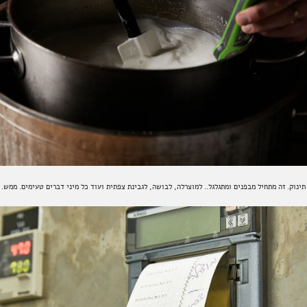
תינוק. זה מתחיל מבפנים ומתגלגל.. למוצרלה, לבושה, לגבינת צפתית ועוד כל מיני דברים טעימים. ממש. צ