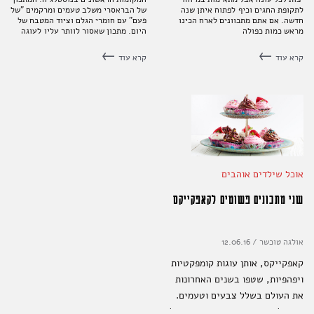
לתקופת החגים וכיף לפתוח איתן שנה
של הבראסרי משלב טעמים ומרקמים "של
חדשה. אם אתם מתכוונים לארח הכינו
פעם" עם חומרי הגלם וציוד המטבח של
מראש כמות כפולה
היום. מתכון שאסור לוותר עליו לעוגה
שאי אפשר לעמוד בפניה
קרא עוד
קרא עוד
אוכל שילדים אוהבים
שני מתכונים פשוטים לקאפקייקס
אולגה טוכשר
/
12.06.16
קאפקייקס, אותן עוגות קומפקטיות
ויפהפיות, שטפו בשנים האחרונות
את העולם בשלל צבעים וטעמים.
קשה לעמוד בפניהן והרבה יותר קל