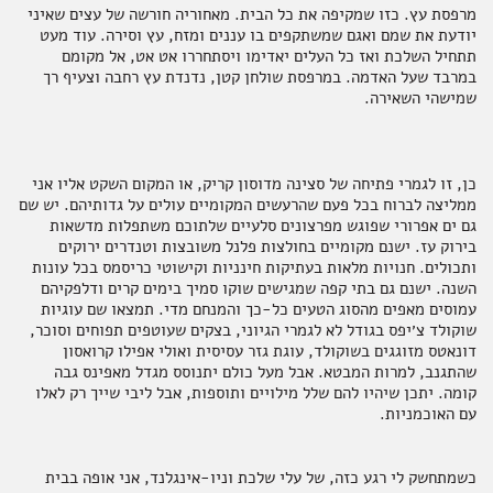
מרפסת עץ. כזו שמקיפה את כל הבית. מאחוריה חורשה של עצים שאיני
יודעת את שמם ואגם שמשתקפים בו עננים ומזח, עץ וסירה. עוד מעט
תבלינים
חדר רחצה
ארוחות שלמות
אלכוהול ותזקיקים
מגשי אירוח מתוקים
תתחיל השלכת ואז כל העלים יאדימו ויסתחררו אט אט, אל מקומם
במרבד שעל האדמה. במרפסת שולחן קטן, נדנדת עץ רחבה וצעיף רך
שמישהי השאירה.
טקסטיל
להשלמת האירוח
ממרחים מתוקים, שוקולד וממתקים
כן, זו לגמרי פתיחה של סצינה מדוסון קריק, או המקום השקט אליו אני
ממליצה לברוח בכל פעם שהרעשים המקומיים עולים על גדותיהם. יש שם
גם ים אפרורי שפוגש מפרצונים סלעיים שלתוכם משתפלות מדשאות
בירוק עז. ישנם מקומיים בחולצות פלנל משובצות וטנדרים ירוקים
ותכולים. חנויות מלאות בעתיקות חינניות וקישוטי כריסמס בכל עונות
קפה ותה
סלים ותיקים
השנה. ישנם גם בתי קפה שמגישים שוקו סמיך בימים קרים ודלפקיהם
עמוסים מאפים מהסוג הטעים כל-כך והמנחם מדי. תמצאו שם עוגיות
שוקולד צ׳יפס בגודל לא לגמרי הגיוני, בצקים שעוטפים תפוחים וסוכר,
דונאטס מזוגגים בשוקולד, עוגת גזר עסיסית ואולי אפילו קרואסון
שהתגנב, למרות המבטא. אבל מעל כולם יתנוסס מגדל מאפינס גבה
ביצים וחלב
נרות וריחות
קומה. יתכן שיהיו להם שלל מילויים ותוספות, אבל ליבי שייך רק לאלו
עם האוכמניות.
כשמתחשק לי רגע כזה, של עלי שלכת וניו-אינגלנד, אני אופה בבית
ילדים