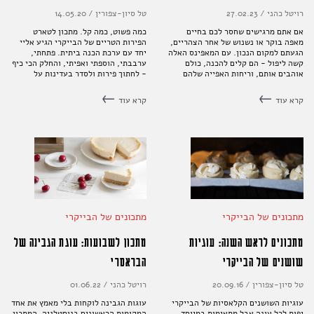
רויטל כהני
/
27.02.23
טל סיון-צפורין
/
14.05.20
אם אתם מרגישים שחסר לכם בחיים
כמה פשוט, כמה קל. מתכון לטארט
מאפה בוקר או נשנוש של אחר הצהריים,
הפירות הטריים של הבייקרי הגיע אליי
הגעתם למקום הנכון. עם המאפינס האלה
יחד עם ערכת הכנה ביתית. פתחתי,
קשה ליפול - הם קלים להכנה, כולם
ערבבתי, הוספתי ואפיתי, והחלק הכי כיף
אוהבים אותם, וריחות האפייה שלהם
- לחתוך פירות ולסדר בעדינות על
יגרמו אפילו לשכנים שלכם לחייך חוץ
הטארט. אצלנו אוהבים תותים, אבל כל
מזה, תראו כמה הם יפים
פרי יתקבל בברכה. יותר טוב מזה
קרא עוד
קרא עוד
נשתגע.
מתכונים של הבייקרי
מתכונים של הבייקרי
מתכונים לראש השנה: עוגיות
מתכון לשבועות: עוגת הגבינה של
שושנים של הבייקרי
הבראסרי
טל סיון-צפורין
/
20.09.16
רויטל כהני
/
01.06.22
עוגיות השושנים הקלאסיות של הבייקרי
עוגות הגבינה לוקחות בלי מאמץ את אחד
יפות לכל עונה אבל מתאימות במיוחד
המקומות הראשונים בנוסטלגיה. המתכון