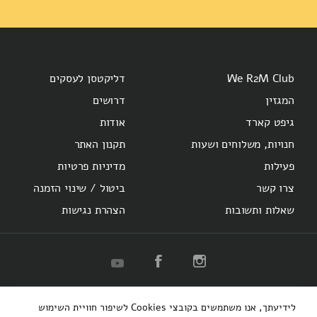
We R2M Club
דליקטסן לעסקים
המגזין
דרושים
גיפט קארד
אודות
חנויות, משלוחים ושעות
תקנון האתר
פעילות
מדיניות פרטיות
צרו קשר
ביטול / שינוי הזמנה
שאלות ותשובות
הצהרת נגישות
R2M
Herzl 16
Hotel Montefiore
Bakery
לידיעתך, אנו משתמשים בקובצי Cookies לשיפור חוויית השימוש
קופיבר אקספרס
רוטשילד 48