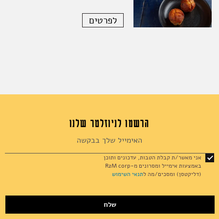
לפרטים
הרשמו לניוזלטר שלנו
Sign
Up
for
אני מאשר/ת קבלת הטבות, עדכונים ותוכן
Our
באמצעות אימייל ומסרונים מ-R2M corp
Newsletter:
(דליקטסן) ומסכים/מה ל
תנאי השימוש
שלח