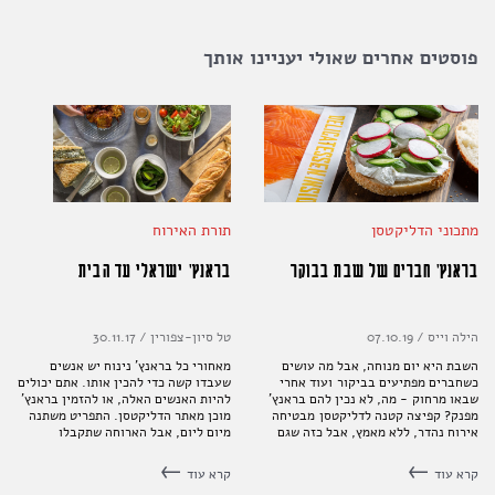
פוסטים אחרים שאולי יעניינו אותך
מתכוני הדליקטסן
תורת האירוח
בראנץ' חברים של שבת בבוקר
בראנץ' ישראלי עד הבית
הילה וייס
/
07.10.19
טל סיון-צפורין
/
30.11.17
השבת היא יום מנוחה, אבל מה עושים
מאחורי כל בראנץ' נינוח יש אנשים
כשחברים מפתיעים בביקור ועוד אחרי
שעבדו קשה כדי להכין אותו. אתם יכולים
שבאו מרחוק - מה, לא נכין להם בראנץ'
להיות האנשים האלה, או להזמין בראנץ'
מפנק? קפיצה קטנה לדליקטסן מבטיחה
מוכן מאתר הדליקטסן. התפריט משתנה
אירוח נהדר, ללא מאמץ, אבל כזה שגם
מיום ליום, אבל הארוחה שתקבלו
ירגיש לגמרי ביתי ומפנק
במשלוח תמיד תהיה טעימה ומגוונת כך
שכולם יהיו מרוצים
קרא עוד
קרא עוד