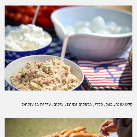
סלט טונה, בצל, סלרי, פלפלים ומיונז.
צילום: עידית בן עוליאל