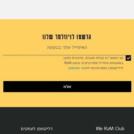
הרשמו לניוזלטר שלנו
Sign
Up
for
אני מאשר/ת קבלת הטבות, עדכונים ותוכן
Our
באמצעות אימייל ומסרונים מ-R2M corp
Newsletter:
(דליקטסן) ומסכים/מה ל
תנאי השימוש
שלח
We R2M Club
דליקטסן לעסקים