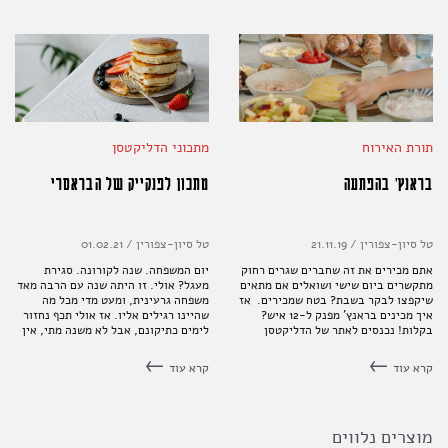
תורת האירוח
מתכוני הדליקטסן
בראנץ' בהפתעה
מתכון לפנקייק של הבראסרי
טל סיון-צפורין
/
21.11.19
טל סיון-צפורין
/
01.02.21
אתם מכירים את זה שחברים שגרים רחוק
יום המשפחה. שנה לקורונה. סגירת
מתקשרים ביום שישי ושואלים אם מתאים
מעגל? אולי. זו היתה שנה עם הרבה מאד
שיקפצו לבקר בשבת? בטח שמכירים. אז
משפחה גרעינית, ומעט מדי מכל מה
איך מכינים בראנץ' מפנק ל-12 איש?
שהיינו רגילים אליו. אז אולי תכף נחזור
בקלות! נכנסים לאתר של הדליקטסן
לימים כתיקונם, אבל לא משנה מתי, אין
ומזמינים בראנץ' בקליק אחד ובמשלוח
כמו בבית ואין על הדבר הזה שנקרא
עד הבית
משפחה, וילדים (קטנים וגדולים)
קרא עוד
קרא עוד
שזוללים בשבת בבוקר פנקייקים חמים
עם תותים ומייפל. הנה לכם מתכון של
הפנקייקים של הבראסרי
מוצרים נלווים