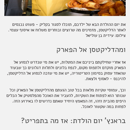
את יום ההולדת הבא של ילדכם, תוכלו לסגור בקליק - פשוט נכנסים
אקססוריז
לאתר הדליקטסן, מזמינים מה שרוצים ובוחרים משלוח או איסוף עצמי.
צילום: עידית בן עוליאל
ומהדליקטסן אל הפארק
ספרים ומוצרי נייר
אז אחרי שחילקתם ביניכם את המטלות, יש את מי שנדרש לנסוע אל
הפארק מוקדם ולתפוס מקום, לנפח בלונים ולתלות דגלונים כך שבעוד
שהאחד עסוק בסימון הטריטוריה, יש את מי שזכה לנסוע אל הדליקטסן,
להיכנס - לאסוף ולצאת.
וכך, עמוסי שקיות מלאות בכל טוב הגעתם מהדליקטסן אל הפארק וכל
שנותר הוא לפתוח את השקיות, להעביר את האוכל מהפלסטיק אל הכלים
היפים מהבית וזהו, זה המאמץ היחיד שאתם נדרשים לו באירוע הזה.
לפחות במה שקשור לאוכל.
בראנץ' יום הולדת: אז מה בתפריט?