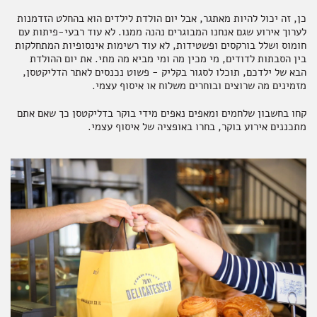
כן, זה יכול להיות מאתגר, אבל יום הולדת לילדים הוא בהחלט הזדמנות
לערוך אירוע שגם אנחנו המבוגרים נהנה ממנו. לא עוד רבעי-פיתות עם
תבלינים
חדר רחצה
ארוחות שלמות
אלכוהול ותזקיקים
מגשי אירוח מתוקים
חומוס ושלל בורקסים ופשטידות, לא עוד רשימות אינסופיות המתחלקות
בין הסבתות לדודים, מי מכין מה ומי מביא מה מתי. את יום ההולדת
הבא של ילדכם, תוכלו לסגור בקליק - פשוט נכנסים לאתר הדליקטסן,
מזמינים מה שרוצים ובוחרים משלוח או איסוף עצמי.
טקסטיל
להשלמת האירוח
ממרחים מתוקים, שוקולד וממתקים
קחו בחשבון שלחמים ומאפים נאפים מידי בוקר בדליקטסן כך שאם אתם
מתכננים אירוע בוקר, בחרו באופציה של איסוף עצמי.
קפה ותה
סלים ותיקים
ביצים וחלב
נרות וריחות
ילדים