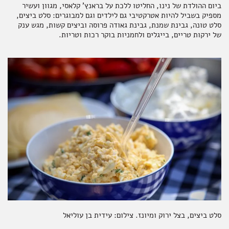
ביום ההולדת של נינו, החליטו ללכת על בראנץ' קלאסי, מגוון ועשיר
מספיק בשביל להיות אטרקטיבי גם לילדים וגם למבוגרים: סלט ביצים,
סלט טונה, גבינת שמנת, גבינת גאודה פרוסה וביצים קשות, מגש ענק
של ירקות טריים, בייגלים ולחמניות בוקר רכות וטריות.
סלט ביצים, בצל ירוק ומיונז. צילום: עידית בן עוליאל