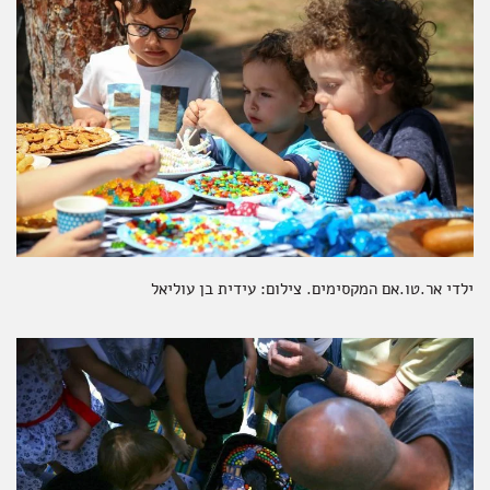
ילדי אר.טו.אם המקסימים. צילום: עידית בן עוליאל