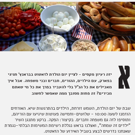
מתנות
יין מבעבע
גבינות צאן
עשבי תבלין
מנות עיקריות
צלחות וקערות
ירקות ותוספות
להשלמת האירוח
קמח, אורז וקטניות
מאפים של הבייקרי
מגשי אירוח כריכים
כל מה שצריך לעל האש
עוד דברים שילדים אוהבים
יין אדום
שמן וחומץ
מארזים כשרים
ירקות ותוספות
טארטים ומאפים
גבינות טבעוניות
לחמים של הבייקרי
כוסות ואביזרים לשתיה
מגשי אירוח מאפים ומלוחים
מוצרים קפואים שתמיד צריך
א
למביק
ליד הגבינות
ממרחים ורטבים
רטבים וסימני החג
מגשי אירוח מהמזרח הרחוק
מוצרים מלוחים של הבייקרי
מוצרים לאפיה ובישול בבית
כלי הגשה ואביזרים משלימים
יזה רעיון מקסים - לציין יום הולדת לזאטוט בבראנץ' חגיגי
בפארק, עם הילדים, ההורים, חברים ובני משפחה. אבל איך
מאכילים את כל הנ"ל בלי להעביד בפרך את כל מי שאתם
יין קינוח
מארזי גבינות
מהמזרח הרחוק
בייקרי לערב החג
עוגיות של הבייקרי
בישול וציוד למטבח
רטבים לפסטות, לסלטים וממרחים
מגשי אירוח סלטים, ירקות ופירות
מכירים? זה פחות מסובך ממה שאפשר לחשוב
שבת של יום הולדת, השמש זורחת, הילדים בהתרגשות שיא. האורחים
הוזמנו לשעה 10:00 - שלושים-וחמישה פעוטות שיגיעו עם הוריהם,
ותוסיפו לזה גם משפחה וחברים. בקיצור: הפקה. ברקע מתנגן השיר
Grab & Go
צנצנות וקופסאות
משקאות לשולחן החג
קוקטליים, בירה וסיידר
נקניקים, פסטרמות ומעושנים
פיצוחים, נשנושים ופירות יבשים
מגשי אירוח גבינות, סלמון ונקניקים
"ילדים זה שמחה", ואצלנו בראש נגללת רשימת המשימות הבלתי-נגמרת
שאנחנו נדרשים לבצע בשביל האירוע של הזאטוט.