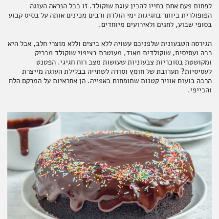
לפחות פעם אחת בחייו להכין עוגת שוקולד. זו ככל הנראה העוגה
הפופולרית ביותר בחגיגות ימי הולדת ורבים מכינים אותה על בסיס קבוע
תבלינים
חדר רחצה
ארוחות שלמות
אלכוהול ותזקיקים
מגשי אירוח מתוקים
בסופי שבוע, לחגים ולאירועים מיוחדים.
הגירסה הטבעונית שלפניכם עשויה ללא ביצים וללא מוצרי חלב, אבל היא
רכה ועסיסית, שוקולדית מאוד, מעוטרת בציפוי שוקולד מבריק
ומקושטת בסוכריות צבעוניות שעושות מצב רוח חגיגי. הפטנט
לעסיסיות? תערובת של חומץ וסודה לשתייה בבלילת העוגה מייצרת
טקסטיל
להשלמת האירוח
ממרחים מתוקים, שוקולד וממתקים
הרבה בועות אוויר קטנות שתופחות באפייה. הן אחראיות על המרקם הלח
והכייפי.
קפה ותה
סלים ותיקים
ביצים וחלב
נרות וריחות
ילדים