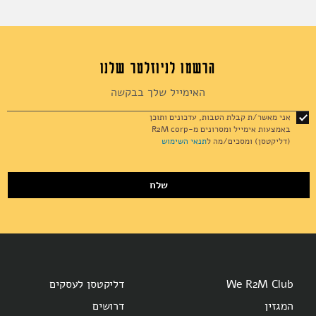
הרשמו לניוזלטר שלנו
Sign
Up
for
אני מאשר/ת קבלת הטבות, עדכונים ותוכן
Our
באמצעות אימייל ומסרונים מ-R2M corp
Newsletter:
(דליקטסן) ומסכים/מה ל
תנאי השימוש
שלח
We R2M Club
דליקטסן לעסקים
המגזין
דרושים