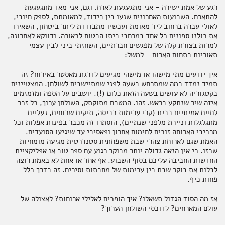
רגע של אמת ישירה - אני מתגעגעת לארח. וגם, אני מאד מתגעגעת
להתארח. השבועות האחרונים שנעו בין בידוד, למאומתת, לספק חיובי,
תבלינים
חדר רחצה
ארוחות שלמות
אלכוהול ותזקיקים
מגשי אירוח מתוקים
לאולי עברה ברחוב ליד מאומת ועכשיו מתבודדת ליתר ביטחון, השאירו
את כולנו ספונים כל אחד במרחבי ביתו הבטוח לכאורה. ודווקא לאחרונה,
למרות בצורת קלה של מפגשים חברתיים, השחזתי ביני לבין עצמי
תאוריות בתחום הארוח - למשל:
טקסטיל
להשלמת האירוח
ממרחים מתוקים, שוקולד וממתקים
איך יודעים מתי מישהו או מישהי מגיעים לדרגת מאסטר באירוח? זה
תמיד נמדד במה שמתרחש בשעה לפני שמתיישבים לשולחן. המצטיינים
בקטגוריה לא עושים בשעה הזאת כלום (!). יושבים על הספה ומזמזמים
איזה שיר שנתקע בראש. זהו. המטבח מתוקתק, השולחן ערוך, כל זכר
לחיים אמיתיים בבית (קרי ערימות כביסה, תיקים שכוחים, נעליים
מתגלגלות וניירת מלפני שנתיים), הוסתרו זה מכבר בפינות אפלות וכל
קפה ותה
סלים ותיקים
מרכיבי הארוחה זוכים לחימום אחרון ופאסיבי עד שיגיעו הסועדים.
האמת שגם לארוחת צהרי שבת משפחתית סטנדרטית מגיעה מומחיות
שכזו. כי אין הנאה גדולה יותר מבוקר רגוע עם ספר טוב או אפליקציית
החדשות החביבה עליכם בסוף השבוע. אף אחד או אחת לא באמת רוצה
לבלות את בוקר שבת בין ערימות של מחבתות וסירים. זה בדרך כלל
ביצים וחלב
נרות וריחות
פחות כיף.
אז מה הסוד הגדול תשאלו? איך הופכים לאלילי ארוחות? לאצולה של
עולם המארחים? לדוכסי השולחן הערוך?
ילדים