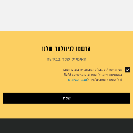
הרשמו לניוזלטר שלנו
Sign
Up
for
אני מאשר/ת קבלת הטבות, עדכונים ותוכן
Our
באמצעות אימייל ומסרונים מ-R2M corp
Newsletter:
(דליקטסן) ומסכים/מה ל
תנאי השימוש
שלח