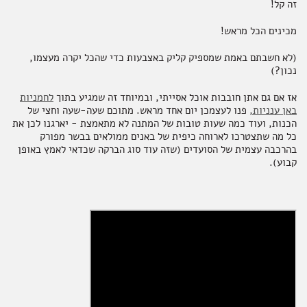
זה קל!
מכינים הכל מראש!
(לא חשבתם באמת שמספיק קליק באצבעות כדי שהכל יקרה מעצמו,
אקססוריז
נכון?)
אז אם גם אתן חובבות אוכל אסייתי, ובמיוחד זה שמגיע בתוך
לחמניות
באן ענניות,
פנו לעצמכן יום אחד מראש. מתוכם שעה-שעה וחצי של
הכנות, ועוד כמה שעות טובות של המתנה לא מתאמצת - יארגנו לכן את
ספרים ומוצרי נייר
כל מה שתצטרכו לארוחה כיפית של באנים ממולאים בבשר מפורק
בהרכבה עצמית של הסועדים (שזה עוד סוג הברקה שכדאי לאמץ באופן
קבוע).