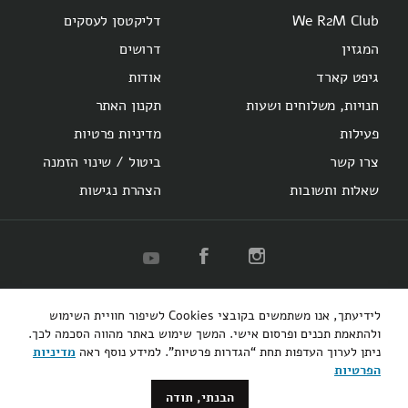
We R2M Club
דליקטסן לעסקים
המגזין
דרושים
גיפט קארד
אודות
חנויות, משלוחים ושעות
תקנון האתר
פעילות
מדיניות פרטיות
צרו קשר
ביטול / שינוי הזמנה
שאלות ותשובות
הצהרת נגישות
R2M
Herzl 16
Hotel Montefiore
Bakery
לידיעתך, אנו משתמשים בקובצי Cookies לשיפור חוויית השימוש
קופיבר אקספרס
רוטשילד 48
ולהתאמת תכנים ופרסום אישי. המשך שימוש באתר מהווה הסכמה לכך.
ניתן לערוך העדפות תחת “הגדרות פרטיות”. למידע נוסף ראה
מדיניות
3bears
הפרטיות
הבנתי, תודה