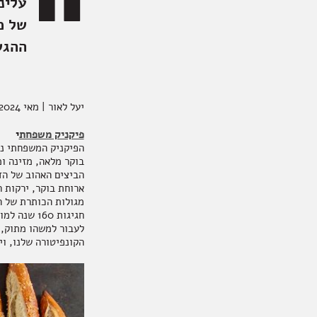
עלינ
ביצים וחלב
נרות וריחות
של מ
ההגש
ילדים
יעל לאור | מאי 2024
פיקניק משפחת
י
אקססוריז
הפיקניק המשפחתי נו
בוקר מלאה, מזינה ו
הביצים האהוב של הד
ארוחת בוקר, ירקות ח
מגולות הכותרת של ה
ספרים ומוצרי נייר
לעבור למשהו מתוק, מ
הקונפיטורה שלנו, ו