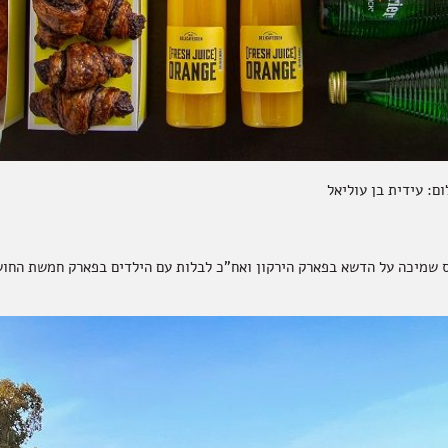
ם: עידית בן עוליאל
ס שמיכה על הדשא בפארק הירקון ואח"כ לבלות עם הילדים בפארק חמשת החו