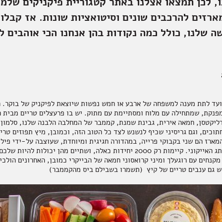
ו, לכן תמצאו אצלנו באתר קטגוריית פיקניקים שלמה
ארזים להרכבים שונים וסיטואציות שונות. אז קבלו
ה שלנו, כולל כמה נקודות בהן אנחנו הכי אוהבים ל
עד לתת מענה למשפחה של ארבע או חמש נפשות שיוצאת לפיקניק של בוקר. ה
מפנקת, שמתחילה עם מלוח ומסתיימת עם מתוק. יש בו פרעצלים טריים מבית ה
ליקטסן, חמאה אירית, גבינת שמנת, קממבר של המחלבה הלבנה שלנו, סלמון מ
תוכים, וגם גריסיני שכיף לנשנש לצד כל הטוב הזה, וכמובן, מיץ תפוזים טרי
מארז הם שני בקבוקי פרייה, במהדורה חגיגית ומיוחדת, שעוצבה על-ידי פיל
חגיגות 160 שנה למותג האייקוני. קיימות רק 2000 יחידות כאלה, ושתיים מהן יכולו
קנחים עם רוגעלך ומיני קרואסוני חמאה של הבייקרי כמובן, האחרונים הולכי
יש גם ענבים טריים של קיץ (תשמרו בשבילם ביס מהקממבר)