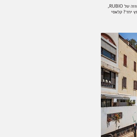
אם תשאלו אותנו מדובר בדייט המושלם. בצידנית שלנו יחכו לכם שתי פחיות יין, עם חטיף צ'יפס שווה של RUBIO,
חץ יחד? קלאסי