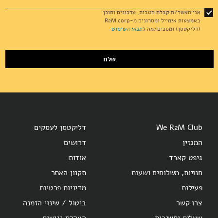
for
אני מאשר/ת קבלת הטבות, עדכונים ותוכן
Our
באמצעות אימייל ומסרונים מ-R2M corp
Newsletter:
(דליקטסן) ומסכים/מה ל
תנאי השימוש
שלח
We R2M Club
דליקטסן לעסקים
המגזין
דרושים
גיפט קארד
אודות
חנויות, משלוחים ושעות
תקנון האתר
פעילות
מדיניות פרטיות
צרו קשר
ביטול / שינוי הזמנה