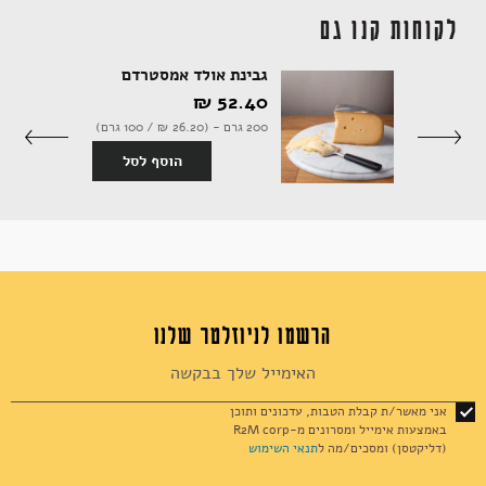
לקוחות קנו גם
גבינת אולד אמסטרדם
אקססוריז
52.40 ‏₪
200 גרם - (26.20 ‏₪ / 100 גרם)
סף לסל
הוסף לסל
ספרים ומוצרי נייר
הרשמו לניוזלטר שלנו
Sign
Up
for
אני מאשר/ת קבלת הטבות, עדכונים ותוכן
Our
באמצעות אימייל ומסרונים מ-R2M corp
Newsletter:
(דליקטסן) ומסכים/מה ל
תנאי השימוש