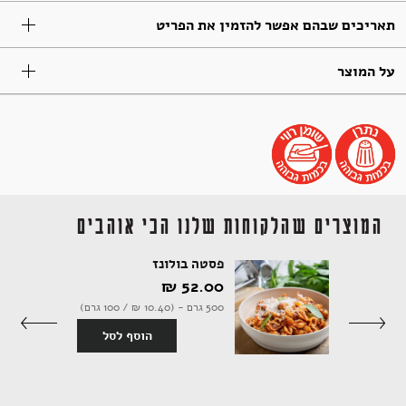
תאריכים שבהם אפשר להזמין את הפריט
תבלינים
חדר רחצה
ארוחות שלמות
אלכוהול ותזקיקים
מגשי אירוח מתוקים
על המוצר
טקסטיל
להשלמת האירוח
ממרחים מתוקים, שוקולד וממתקים
המוצרים שהלקוחות שלנו הכי אוהבים
קפה ותה
סלים ותיקים
פסטה בולונז
52.00 ‏₪
500 גרם - (10.40 ‏₪ / 100 גרם)
ביצים וחלב
נרות וריחות
סף לסל
הוסף לסל
ילדים