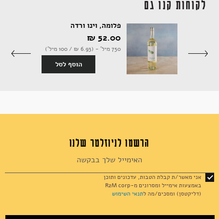
לקוחות קנו גם
Djuce שפריצר לבן
פלומה, וינו ורדה
52.00 ‏₪
750 מיל' - (6.93 ‏₪ / 100 מיל')
הוסף לסל
סף לסל
הרשמו לניוזלטר שלנו
Sign
Up
for
אני מאשר/ת קבלת הטבות, עדכונים ותוכן
Our
באמצעות אימייל ומסרונים מ-R2M corp
Newsletter:
(דליקטסן) ומסכים/מה ל
תנאי השימוש