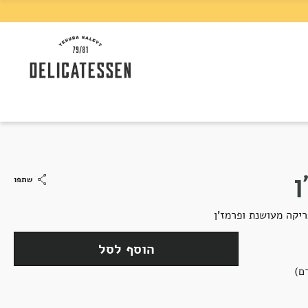
ן
שתפו
ריקה מעושנת ופרמז'ן
הוסף לסל