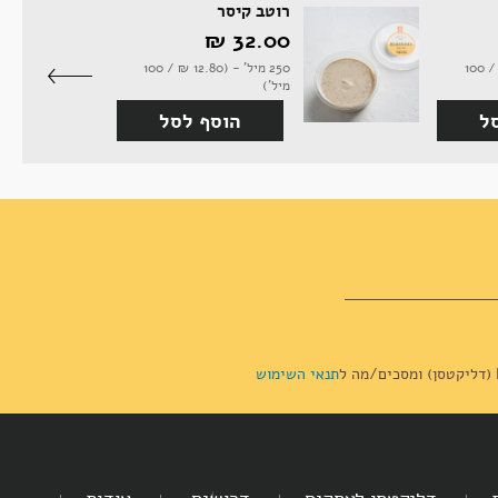
רוטב קיסר
32.00 ‏₪
250 גרם - (16.80 ‏₪ / 100
250 מיל' - (12.80 ‏₪ / 100
מיל')
ל
הוסף לסל
תנאי השימוש