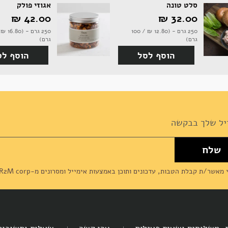
סלט טונה
אגוזי פולק
32.00 ‏₪
42.00 ‏₪
250 גרם - (12.80 ‏₪ / 100
גרם)
גרם)
הוסף לסל
הוסף לס
שלח
News
מאשר/ת קבלת הטבות, עדכונים ותוכן באמצעות אימייל ומסרונים מ-R2M corp (דליקטסן) ומסכים/מה ל