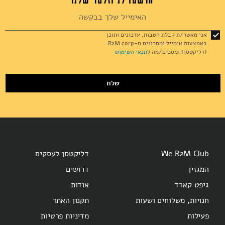
Sign
Up
for
אני מאשר/ת קבלת הטבות, עדכונים ותוכן
Our
באמצעות אימייל ומסרונים מ-R2M corp
אקססוריז
Newsletter:
(דליקטסן) ומסכים/מה ל
תנאי השימוש
שלח
ספרים ומוצרי נייר
We R2M Club
דליקטסן לעסקים
המגזין
דרושים
גיפט קארד
אודות
חנויות, משלוחים ושעות
תקנון האתר
פעילות
מדיניות פרטיות