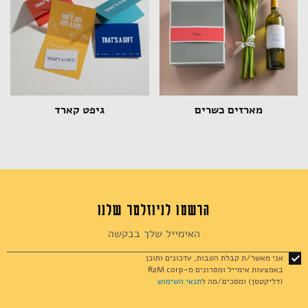
אקססוריז
מארזים כשרים
גיפט קארד
ספרים ומוצרי נייר
הרשמו לניוזלטר שלנו
Sign
Up
for
אני מאשר/ת קבלת הטבות, עדכונים ותוכן
Our
באמצעות אימייל ומסרונים מ-R2M corp
Newsletter:
(דליקטסן) ומסכים/מה ל
תנאי השימוש