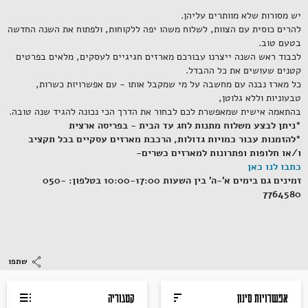
מתנות
יין מבעבע
גבינות צאן
עשבי תבלין
מנות עיקריות
צלחות וקערות
ירקות ותוספות
להשלמת האירוח
קמח, אורז וקטניות
מאפים של הבייקרי
מגשי אירוח כריכים
כל מה שצריך לעל האש
עוד דברים שילדים אוהבים
יש מסורות שלא מוותרים עליהן.
להרים כוסית עם הצוות, לשלוח משהו יפה ללקוחות, ולפתוח את השנה החדשה
בטעם טוב.
לכבוד ראש השנה ייצרנו עבורכם מארזים חגיגיים לעסקים, מלאים בפרטים
קטנים שעושים את כל ההבדל.
יין אדום
שמן וחומץ
מארזים כשרים
ירקות ותוספות
טארטים ומאפים
גבינות טבעוניות
לחמים של הבייקרי
כוסות ואביזרים לשתיה
מגשי אירוח מאפים ומלוחים
מוצרים קפואים שתמיד צריך
כל מארז נבנה עם מחשבה על מי שמקבל אותו - עם אפשרויות כשרות,
טבעוניות וללא גלוטן,
בהתאמה אישית שמאפשרת לכם לבחור את הדרך הכי נכונה להגיד שנה טובה.
*ניתן לבצע משלוח מתנות לחג עד הבית - בפריסה ארצית
*להזמנות עבור כמויות גדולות, הרכבת מארזים עסקיים בכל תקציב
למביק
ליד הגבינות
ממרחים ורטבים
רטבים וסימני החג
מגשי אירוח מהמזרח הרחוק
מוצרים מלוחים של הבייקרי
מוצרים לאפיה ובישול בבית
כלי הגשה ואביזרים משלימים
ו/או חלופות ופתרונות למארזים כשרים-
כתבו לנו כאן
זמינים גם בימים א'-ה' בין השעות 10:00-17:00 בטלפון: 050-
7764580
יין קינוח
מארזי גבינות
מהמזרח הרחוק
בייקרי לערב החג
עוגיות של הבייקרי
בישול וציוד למטבח
רטבים לפסטות, לסלטים וממרחים
מגשי אירוח סלטים, ירקות ופירות
שתפו
Grab & Go
צנצנות וקופסאות
משקאות לשולחן החג
קוקטליים, בירה וסיידר
נקניקים, פסטרמות ומעושנים
פיצוחים, נשנושים ופירות יבשים
מגשי אירוח גבינות, סלמון ונקניקים
אפשרויות סינון
קטגוריה