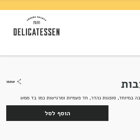
בות
שתפו
הוסף לסל