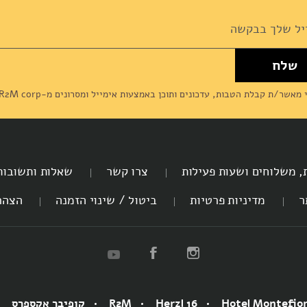
שלח
News
מאשר/ת קבלת הטבות, עדכונים ותוכן באמצעות אימייל ומסרונים מ-R2M corp (דליקטסן) ומסכים/מה ל
ת, משלוחים ושעות פעילות
צרו קשר
שאלות ותשובות
ר
מדיניות פרטיות
ביטול / שינוי הזמנה
הצהר
Hotel Montefio
Herzl 16
R2M
קופיבר אקספרס