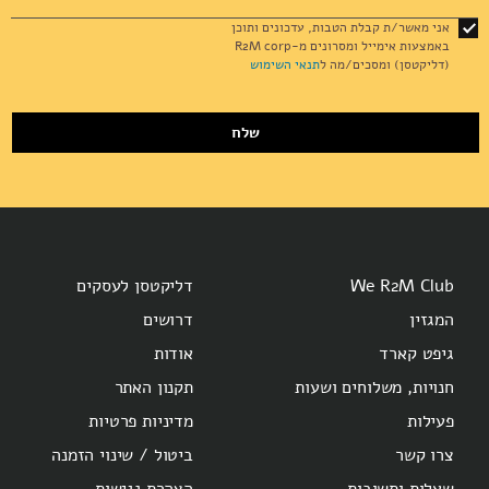
for
אני מאשר/ת קבלת הטבות, עדכונים ותוכן
Our
באמצעות אימייל ומסרונים מ-R2M corp
Newsletter:
(דליקטסן) ומסכים/מה ל
תנאי השימוש
שלח
We R2M Club
דליקטסן לעסקים
המגזין
דרושים
גיפט קארד
אודות
חנויות, משלוחים ושעות
תקנון האתר
פעילות
מדיניות פרטיות
צרו קשר
ביטול / שינוי הזמנה