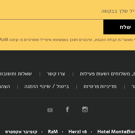
שלח
News
מאשר/ת קבלת הטבות, עדכונים ותוכן באמצעות אימייל ומסרונים מ-R2M corp (דליקטסן) ומסכים/מה ל
ת, משלוחים ושעות פעילות
צרו קשר
שאלות ותשובות
ר
מדיניות פרטיות
ביטול / שינוי הזמנה
הצהר
Hotel Montefio
Herzl 16
R2M
קופיבר אקספרס