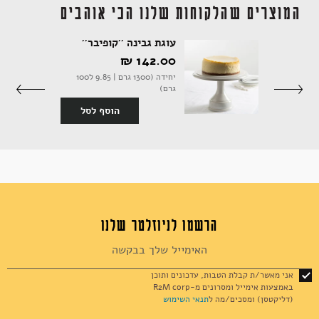
המוצרים שהלקוחות שלנו הכי אוהבים
עוגת גבינה ''קופיבר''
142.00 ‏₪
18 יחידות (430 גרם | 10.70 ל100
יחידה (1300 גרם | 9.85 ל100
גרם)
סף לסל
הוסף לסל
הרשמו לניוזלטר שלנו
Sign
Up
for
אני מאשר/ת קבלת הטבות, עדכונים ותוכן
Our
באמצעות אימייל ומסרונים מ-R2M corp
Newsletter:
(דליקטסן) ומסכים/מה ל
תנאי השימוש