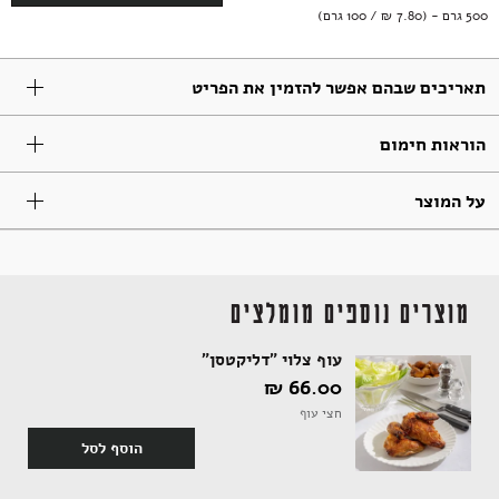
500 גרם - (7.80 ‏₪ / 100 גרם)
תבלינים
חדר רחצה
ארוחות שלמות
אלכוהול ותזקיקים
מגשי אירוח מתוקים
תאריכים שבהם אפשר להזמין את הפריט
הוראות חימום
טקסטיל
להשלמת האירוח
ממרחים מתוקים, שוקולד וממתקים
על המוצר
קפה ותה
סלים ותיקים
מוצרים נוספים מומלצים
עוף צלוי "דליקטסן"
ביצים וחלב
נרות וריחות
66.00 ‏₪
חצי עוף
הוסף לסל
ילדים