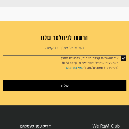
הרשמו לניוזלטר שלנו
Sign
Up
for
אני מאשר/ת קבלת הטבות, עדכונים ותוכן
Our
באמצעות אימייל ומסרונים מ-R2M corp
Newsletter:
(דליקטסן) ומסכים/מה ל
תנאי השימוש
שלח
We R2M Club
דליקטסן לעסקים