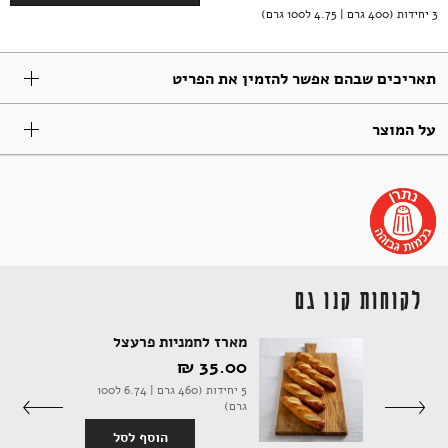
3 יחידות (400 גרם | 4.75 ל100 גרם)
תבלינים
חדר רחצה
ארוחות שלמות
אלכוהול ותזקיקים
מגשי אירוח מתוקים
תאריכים שבהם אפשר להזמין את הפריט
על המוצר
טקסטיל
להשלמת האירוח
ממרחים מתוקים, שוקולד וממתקים
קפה ותה
סלים ותיקים
לקוחות קנו גם
יטה
מארז לחמניות פרעצל
ביצים וחלב
נרות וריחות
35.00 ‏₪
5 יחידות (460 גרם | 6.74 ל100
גרם)
סף לסל
הוסף לסל
ילדים