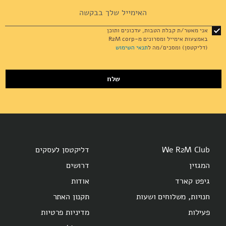
Sign
Up
for
אני מאשר/ת קבלת הטבות, עדכונים ותוכן
Our
באמצעות אימייל ומסרונים מ-R2M corp
Newsletter:
(דליקטסן) ומסכים/מה ל
תנאי השימוש
שלח
We R2M Club
דליקטסן לעסקים
המגזין
דרושים
גיפט קארד
אודות
חנויות, משלוחים ושעות
תקנון האתר
פעילות
מדיניות פרטיות