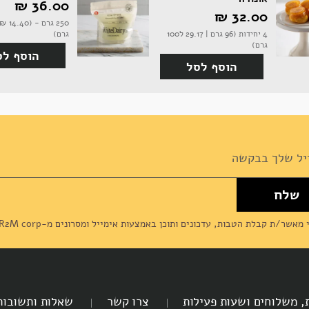
36.00 ‏₪
32.00 ‏₪
4 יחידות (96 גרם | 29.17 ל100
גרם)
גרם)
הוסף לס
הוסף לסל
שלח
News
מאשר/ת קבלת הטבות, עדכונים ותוכן באמצעות אימייל ומסרונים מ-R2M corp (דליקטסן) ומסכים/מה ל
ת, משלוחים ושעות פעילות
צרו קשר
שאלות ותשובות