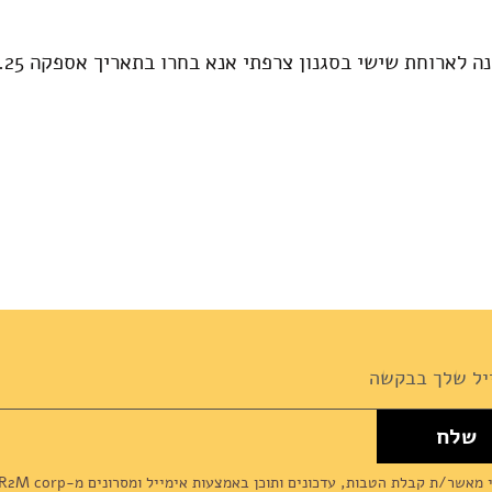
ה לארוחת שישי בסגנון צרפתי אנא בחרו בתאריך אספקה 29.8.25
שלח
News
מאשר/ת קבלת הטבות, עדכונים ותוכן באמצעות אימייל ומסרונים מ-R2M corp (דליקטסן) ומסכים/מה ל