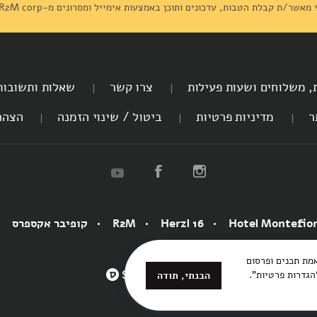
מאשר/ת קבלת הטבות, עדכונים ותוכן באמצעות אימייל ומסרונים מ-R2M corp (דליקטסן) ומסכים/מה ל
ת, משלוחים ושעות פעילות
צרו קשר
שאלות ותשובות
ר
מדיניות פרטיות
ביטול / שינוי הזמנה
הצהר
Hotel Montefio
Herzl 16
R2M
קופיבר אקספרס
ת השימוש ולהתאמת תכנים ופרסום
גדרות פרטיות”.
3bears
הבנתי, תודה