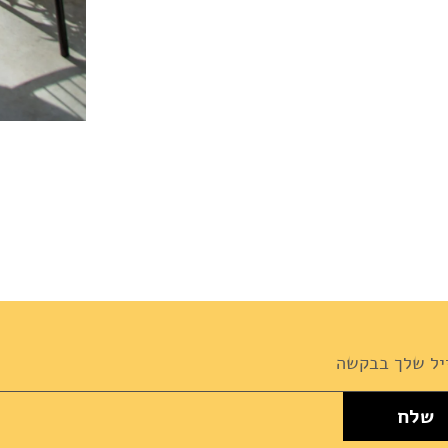
שלח
News