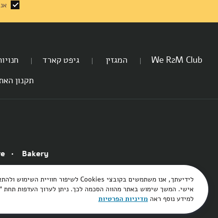
ביצים וחלב
נרות וריחות
אני 
ילדים
We R2M Club
המגזין
גיפט קארד
חנויו
תקנון האת
אקססוריז
ספרים ומוצרי נייר
re
Bakery
לידיעתך, אנו משתמשים בקובצי Cookies לשיפור חוויי
אישי. המשך שימוש באתר מהווה הסכמה לכך. ניתן לערוך העדפות תחת “ה
למידע נוסף ראה
מדיניות הפרטיות