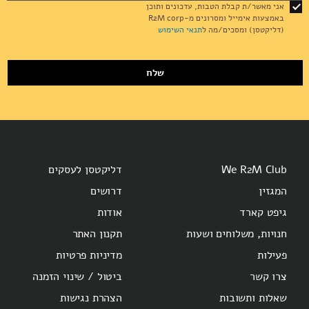
for
אני מאשר/ת קבלת הטבות, עדכונים ותוכן
Our
באמצעות אימייל ומסרונים מ-R2M corp
Newsletter:
(דליקטסן) ומסכים/מה ל
תנאי השימוש
שלח
We R2M Club
דליקטסן לעסקים
המגזין
דרושים
גיפט קארד
אודות
חנויות, משלוחים ושעות
תקנון האתר
פעילות
מדיניות פרטיות
צרו קשר
ביטול / שינוי הזמנה
שאלות ותשובות
הצהרת נגישות