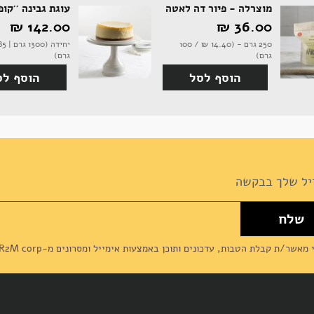
מוצרלה - פיור דה לאטה
עוגת גבינה ''קופ
36.00 ‏₪
142.00 ‏₪
250 גרם - (14.40 ‏₪ / 100
גרם)
גרם)
הוסף לסל
הוסף לס
שלח
News
מאשר/ת קבלת הטבות, עדכונים ותוכן באמצעות אימייל ומסרונים מ-R2M corp (דליקטסן) ומסכים/מה ל