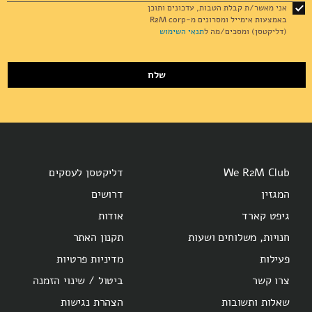
for
אני מאשר/ת קבלת הטבות, עדכונים ותוכן
Our
באמצעות אימייל ומסרונים מ-R2M corp
Newsletter:
(דליקטסן) ומסכים/מה ל
תנאי השימוש
שלח
We R2M Club
דליקטסן לעסקים
המגזין
דרושים
גיפט קארד
אודות
חנויות, משלוחים ושעות
תקנון האתר
פעילות
מדיניות פרטיות
צרו קשר
ביטול / שינוי הזמנה
שאלות ותשובות
הצהרת נגישות