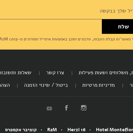
שלח
News
מאשר/ת קבלת הטבות, עדכונים ותוכן באמצעות אימייל ומסרונים מ-R2M corp (דליקטסן) ומסכים/מה ל
ת, משלוחים ושעות פעילות
צרו קשר
שאלות ותשובות
ר
מדיניות פרטיות
ביטול / שינוי הזמנה
הצהר
Hotel Montefio
Herzl 16
R2M
קופיבר אקספרס