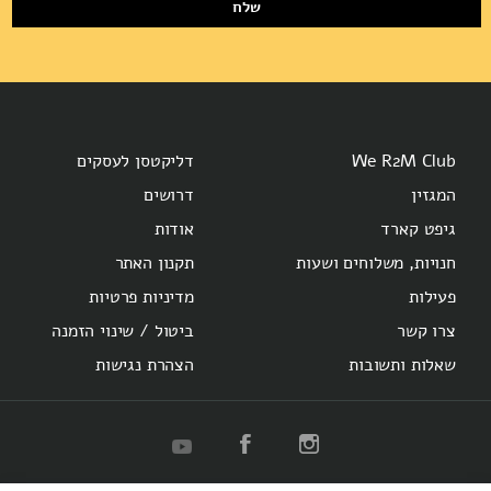
שלח
We R2M Club
דליקטסן לעסקים
המגזין
דרושים
גיפט קארד
אודות
חנויות, משלוחים ושעות
תקנון האתר
פעילות
מדיניות פרטיות
צרו קשר
ביטול / שינוי הזמנה
שאלות ותשובות
הצהרת נגישות