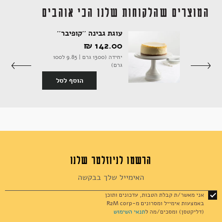
המוצרים שהלקוחות שלנו הכי אוהבים
עוגת גבינה ''קופיבר''
142.00 ‏₪
אקססוריז
יחידה (1300 גרם | 9.85 ל100
גרם)
סף לסל
הוסף לסל
ספרים ומוצרי נייר
הרשמו לניוזלטר שלנו
Sign
Up
for
אני מאשר/ת קבלת הטבות, עדכונים ותוכן
Our
באמצעות אימייל ומסרונים מ-R2M corp
Newsletter:
(דליקטסן) ומסכים/מה ל
תנאי השימוש