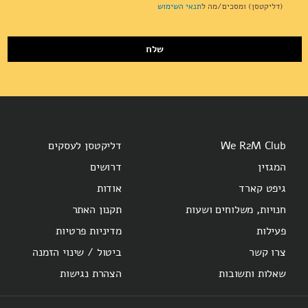
Newsletter:
(דליקטסן) ומסכים/מה ל
תנאי השימוש
שלח
We R2M Club
דליקטסן לעסקים
המגזין
דרושים
גיפט קארד
אודות
חנויות, משלוחים ושעות
תקנון האתר
פעילות
מדיניות פרטיות
צרו קשר
ביטול / שינוי הזמנה
שאלות ותשובות
הצהרת נגישות