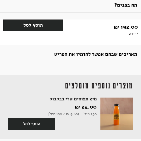
מה בפנים?
תבלינים
חדר רחצה
ארוחות שלמות
אלכוהול ותזקיקים
מגשי אירוח מתוקים
הוסף לסל
192.00 ₪
יחידה
טקסטיל
להשלמת האירוח
ממרחים מתוקים, שוקולד וממתקים
תאריכים שבהם אפשר להזמין את הפריט
קפה ותה
סלים ותיקים
מוצרים נוספים מומלצים
מיץ תפוחים טרי בבקבוק
24.00 ‏₪
ביצים וחלב
נרות וריחות
250 מיל' - (9.60 ‏₪ / 100 מיל')
הוסף לסל
ילדים