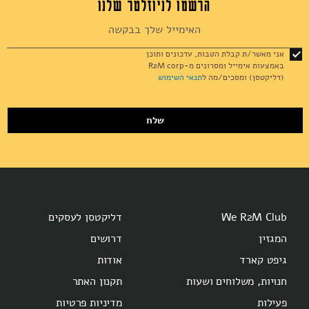
הרשמו לניוזלטר שלנו
Sign
Up
for
אני מאשר/ת קבלת הטבות, עדכונים ותוכן
Our
אקססוריז
באמצעות אימייל ומסרונים מ-R2M corp
Newsletter:
(דליקטסן) ומסכים/מה ל
תנאי השימוש
שלח
ספרים ומוצרי נייר
We R2M Club
דליקטסן לעסקים
המגזין
דרושים
גיפט קארד
אודות
חנויות, משלוחים ושעות
תקנון האתר
פעילות
מדיניות פרטיות