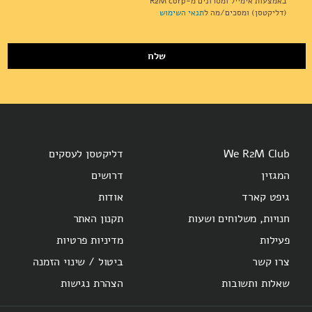
באמצעות אימייל ומסרונים מ-R2M corp
Newsletter:
(דליקטסן) ומסכים/מה ל
תנאי השימוש
שלח
We R2M Club
דליקטסן לעסקים
המגזין
דרושים
גיפט קארד
אודות
חנויות, משלוחים ושעות
תקנון האתר
פעילות
מדיניות פרטיות
צרו קשר
ביטול / שינוי הזמנה
שאלות ותשובות
הצהרת נגישות