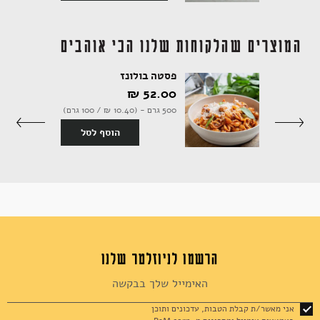
המוצרים שהלקוחות שלנו הכי אוהבים
פסטה בולונז
52.00 ‏₪
יחידה (560 גרם | 11.07 ל100
500 גרם - (10.40 ‏₪ / 100 גרם)
הוסף לסל
סף לסל
הרשמו לניוזלטר שלנו
Sign
Up
for
אני מאשר/ת קבלת הטבות, עדכונים ותוכן
Our