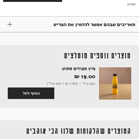
יחידה
תבלינים
חדר רחצה
ארוחות שלמות
אלכוהול ותזקיקים
מגשי אירוח מתוקים
תאריכים שבהם אפשר להזמין את הפריט
טקסטיל
להשלמת האירוח
ממרחים מתוקים, שוקולד וממתקים
מוצרים נוספים מומלצים
מיץ תפוזים סחוט
19.00 ‏₪
קפה ותה
סלים ותיקים
250 מיל' - (7.60 ‏₪ / 100 מיל')
הוסף לסל
ביצים וחלב
נרות וריחות
המוצרים שהלקוחות שלנו הכי אוהבים
ילדים