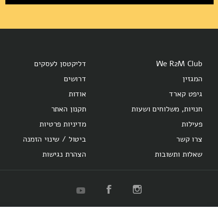
We R2M Club
דליקטסן לעסקים
המגזין
דרושים
גיפט קארד
אודות
חנויות, משלוחים ושעות
תקנון האתר
פעילות
מדיניות פרטיות
צרו קשר
ביטול / שינוי הזמנה
שאלות ותשובות
הצהרת נגישות
R2M
Herzl 16
Hotel Montefiore
Bakery