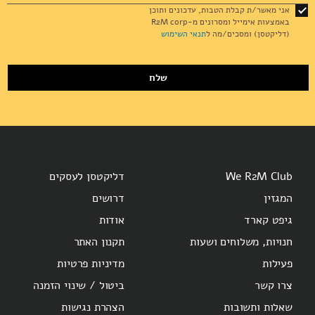
for
אני מאשר/ת קבלת הטבות, עדכונים ותוכן
Our
באמצעות אימייל ומסרונים מ-R2M corp
Newsletter:
(דליקטסן) ומסכים/מה ל
תנאי השימוש
שלח
We R2M Club
דליקטסן לעסקים
המגזין
דרושים
גיפט קארד
אודות
חנויות, משלוחים ושעות
תקנון האתר
פעילות
מדיניות פרטיות
צרו קשר
ביטול / שינוי הזמנה
שאלות ותשובות
הצהרת נגישות