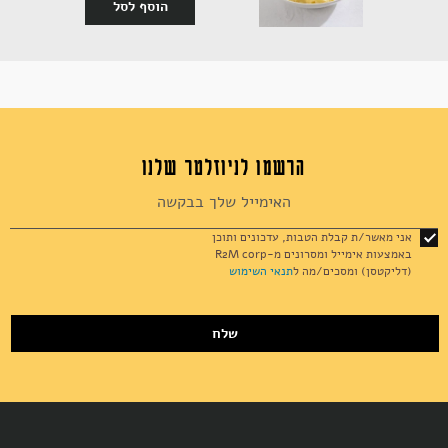
סף לסל
הוסף לסל
אקססוריז
הרשמו לניוזלטר שלנו
ספרים ומוצרי נייר
Sign
Up
for
אני מאשר/ת קבלת הטבות, עדכונים ותוכן
Our
באמצעות אימייל ומסרונים מ-R2M corp
Newsletter:
(דליקטסן) ומסכים/מה ל
תנאי השימוש
שלח