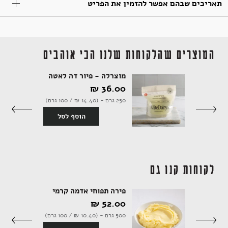
תאריכים שבהם אפשר להזמין את הפריט
תבלינים
חדר רחצה
ארוחות שלמות
אלכוהול ותזקיקים
מגשי אירוח מתוקים
משקאות לשולחן החג
המוצרים שהלקוחות שלנו הכי אוהבים
טקסטיל
להשלמת האירוח
מתנות לראש השנה
ממרחים מתוקים, שוקולד וממתקים
מוצרלה - פיור דה לאטה
36.00 ‏₪
250 גרם - (14.40 ‏₪ / 100 גרם)
סף לסל
הוסף לסל
קפה ותה
סלים ותיקים
לקוחות קנו גם
ביצים וחלב
נרות וריחות
פירה תפוחי אדמה קרמי
52.00 ‏₪
500 גרם - (10.40 ‏₪ / 100 גרם)
ילדים