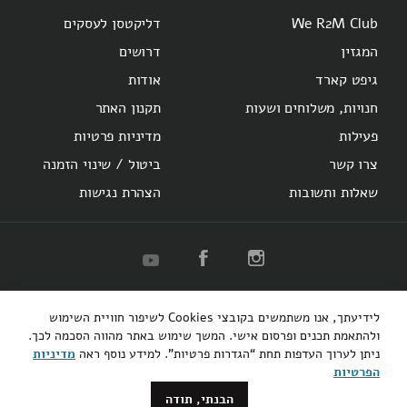
We R2M Club
דליקטסן לעסקים
המגזין
דרושים
גיפט קארד
אודות
חנויות, משלוחים ושעות
תקנון האתר
פעילות
מדיניות פרטיות
צרו קשר
ביטול / שינוי הזמנה
שאלות ותשובות
הצהרת נגישות
R2M
Herzl 16
Hotel Montefiore
Bakery
לידיעתך, אנו משתמשים בקובצי Cookies לשיפור חוויית השימוש
קופיבר אקספרס
רוטשילד 48
ולהתאמת תכנים ופרסום אישי. המשך שימוש באתר מהווה הסכמה לכך.
ניתן לערוך העדפות תחת “הגדרות פרטיות”. למידע נוסף ראה
מדיניות
3bears
הפרטיות
הבנתי, תודה