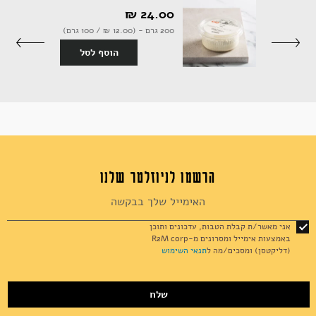
24.00 ‏₪
18 יחידות (430 גרם | 10.70 ל100
200 גרם - (12.00 ‏₪ / 100 גרם)
הוסף לסל
סף לסל
אקססוריז
ספרים ומוצרי נייר
הרשמו לניוזלטר שלנו
Sign
Up
for
אני מאשר/ת קבלת הטבות, עדכונים ותוכן
Our
באמצעות אימייל ומסרונים מ-R2M corp
Newsletter:
(דליקטסן) ומסכים/מה ל
תנאי השימוש
שלח