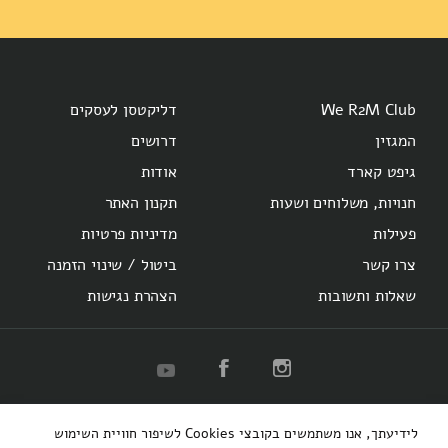
We R2M Club
דליקטסן לעסקים
המגזין
דרושים
גיפט קארד
אודות
חנויות, משלוחים ושעות
תקנון האתר
פעילות
מדיניות פרטיות
צרו קשר
ביטול / שינוי הזמנה
שאלות ותשובות
הצהרת נגישות
R2M
Herzl 16
Hotel Montefiore
Bakery
לידיעתך, אנו משתמשים בקובצי Cookies לשיפור חוויית השימוש
קופיבר אקספרס
רוטשילד 48