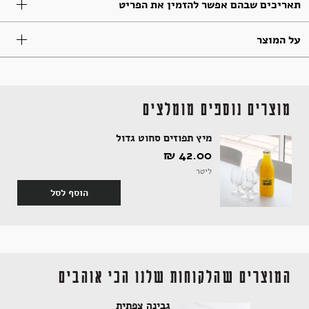
תאריכים שבהם אפשר להזמין את הפריט
תבלינים
חדר רחצה
ארוחות שלמות
אלכוהול ותזקיקים
מגשי אירוח מתוקים
על המוצר
טקסטיל
להשלמת האירוח
ממרחים מתוקים, שוקולד וממתקים
מוצרים נוספים מומלצים
מיץ תפוזים סחוט גדול
42.00 ‏₪
קפה ותה
סלים ותיקים
ליטר
הוסף לסל
ביצים וחלב
נרות וריחות
המוצרים שהלקוחות שלנו הכי אוהבים
ילדים
גבינה צפתית